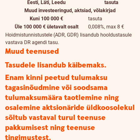
Eesti, Läti, Leedu
tasuta
Muud investeeringud, aktsiad, võlakirjad
Kuni 100 000 €
tasuta
Üle 100 000 € ületavalt osalt
0,008%, max 8 €
Hoidmistunnistustele (ADR, GDR) lisandub hooldustasule
vastava DR agendi tasu.
Muud teenused
Tasudele lisandub käibemaks.
Enam kinni peetud tulumaksu
tagasinõudmine või soodsama
tulumaksumäära taotlemine ning
osalemine aktsionäride üldkoosolekul
sõltub vastaval turul teenuse
pakkumisest ning teenuse
tingimustest.