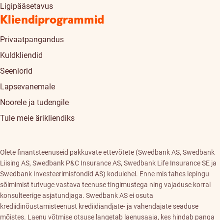
Ligipääsetavus
Kliendiprogrammid
Privaatpangandus
Kuldkliendid
Seeniorid
Lapsevanemale
Noorele ja tudengile
Tule meie ärikliendiks
Olete finantsteenuseid pakkuvate ettevõtete (Swedbank AS, Swedbank
Liising AS, Swedbank P&C Insurance AS, Swedbank Life Insurance SE ja
Swedbank Investeerimisfondid AS) kodulehel. Enne mis tahes lepingu
sõlmimist tutvuge vastava teenuse tingimustega ning vajaduse korral
konsulteerige asjatundjaga. Swedbank AS ei osuta
krediidinõustamisteenust krediidiandjate- ja vahendajate seaduse
mõistes. Laenu võtmise otsuse langetab laenusaaja, kes hindab panga