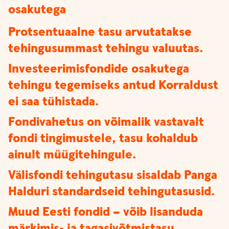
osakutega
Protsentuaalne tasu arvutatakse
tehingusummast tehingu valuutas.
Investeerimisfondide osakutega
tehingu tegemiseks antud Korraldust
ei saa tühistada.
Fondivahetus on võimalik vastavalt
fondi tingimustele, tasu kohaldub
ainult müügitehingule.
Välisfondi tehingutasu sisaldab Panga
Halduri standardseid tehingutasusid.
Muud Eesti fondid – võib lisanduda
märkimis- ja tagasivõtmistasu