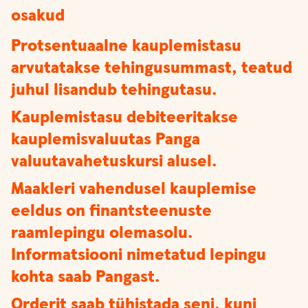
osakud
Protsentuaalne kauplemistasu
arvutatakse tehingusummast, teatud
juhul lisandub tehingutasu.
Kauplemistasu debiteeritakse
kauplemisvaluutas Panga
valuutavahetuskursi alusel.
Maakleri vahendusel kauplemise
eeldus on finantsteenuste
raamlepingu olemasolu.
Informatsiooni nimetatud lepingu
kohta saab Pangast.
Orderit saab tühistada seni, kuni