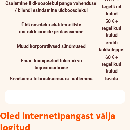
Osalemine üldkoosolekul panga vahendusel
tegelikud
/ kliendi esindamine üldkoosolekul
kulud
50 € +
Üldkoosoleku elektrooniliste
tegelikud
instruktsioonide protsessimine
kulud
eraldi
Muud korporatiivsed sündmused
kokkuleppel
60 € +
Enam kinnipeetud tulumaksu
tegelikud
tagasinõudmine
kulud
Soodsama tulumaksumäära taotlemine
tasuta
Oled internetipangast välja
logitud