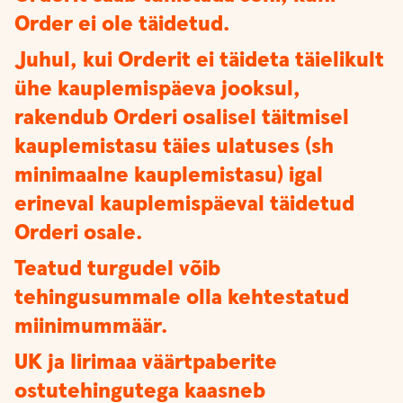
Order ei ole täidetud.
Juhul, kui Orderit ei täideta täielikult
ühe kauplemispäeva jooksul,
rakendub Orderi osalisel täitmisel
kauplemistasu täies ulatuses (sh
minimaalne kauplemistasu) igal
erineval kauplemispäeval täidetud
Orderi osale.
Teatud turgudel võib
tehingusummale olla kehtestatud
miinimummäär.
UK ja Iirimaa väärtpaberite
ostutehingutega kaasneb