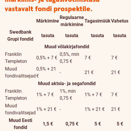
vastavalt fondi prospektile.
Regulaarne
Märkimine
Tagasimüük
Vahetus
Fond
märkimine
Swedbank
tasuta
tasuta
tasuta
tasuta
Grupi fondid
Muud võlakirjafondid
Franklin
0,5%, min
0,5% + 7 €
7 €
7 €
Templeton
0,75 €
Muud
0,5% + 21
-
21 €
21 €
fondivalitsejad
€
Muud aktsia- ja segafondid
Franklin
1%, min
1% + 7 €
1% + 7 €
7 €
Templeton
0,75 €
Muud
1% + 21 €
-
1% + 21 €
21 €
fondivalitsejad
Muud Eesti
1,5 €
0,75 €
5 €
5 €
fondid