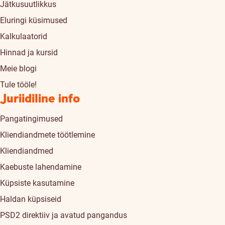
Jätkusuutlikkus
Eluringi küsimused
Kalkulaatorid
Hinnad ja kursid
Meie blogi
Tule tööle!
Juriidiline info
Pangatingimused
Kliendiandmete töötlemine
Kliendiandmed
Kaebuste lahendamine
Küpsiste kasutamine
Haldan küpsiseid
PSD2 direktiiv ja avatud pangandus