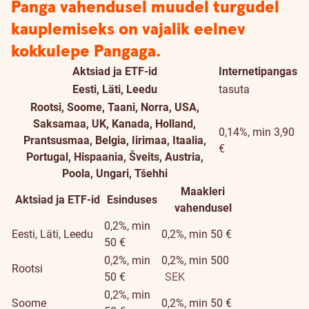
Panga vahendusel muudel turgudel
kauplemiseks on vajalik eelnev
kokkulepe Pangaga.
Aktsiad ja ETF-id
Internetipangas
Eesti, Läti, Leedu
tasuta
Rootsi, Soome, Taani, Norra, USA,
Saksamaa, UK, Kanada, Holland,
0,14%, min 3,90
Prantsusmaa, Belgia, Iirimaa, Itaalia,
€
Portugal, Hispaania, Šveits, Austria,
Poola, Ungari, Tšehhi
Maakleri
Aktsiad ja ETF-id
Esinduses
vahendusel
0,2%, min
Eesti, Läti, Leedu
0,2%, min 50 €
50 €
0,2%, min
0,2%, min 500
Rootsi
50 €
SEK
0,2%, min
Soome
0,2%, min 50 €