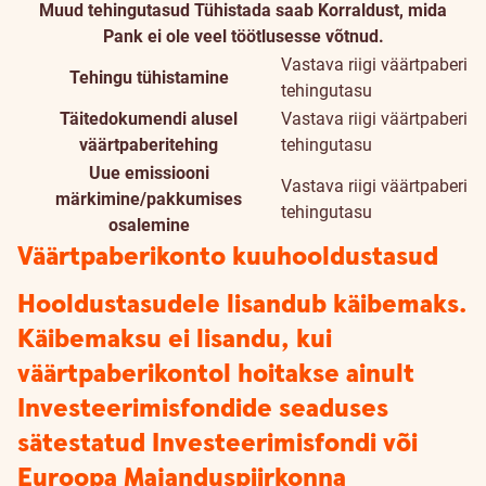
Muud tehingutasud
Tühistada saab Korraldust, mida
Pank ei ole veel töötlusesse võtnud.
Vastava riigi väärtpaberi
Tehingu tühistamine
tehingutasu
Täitedokumendi alusel
Vastava riigi väärtpaberi
väärtpaberitehing
tehingutasu
Uue emissiooni
Vastava riigi väärtpaberi
märkimine/pakkumises
tehingutasu
osalemine
Väärtpaberikonto kuuhooldustasud
Hooldustasudele lisandub käibemaks.
Käibemaksu ei lisandu, kui
väärtpaberikontol hoitakse ainult
Investeerimisfondide seaduses
sätestatud Investeerimisfondi või
Euroopa Majanduspiirkonna