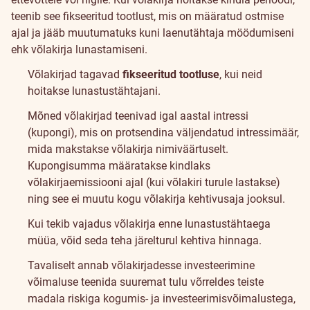
teenib see fikseeritud tootlust, mis on määratud ostmise
ajal ja jääb muutumatuks kuni laenutähtaja möödumiseni
ehk võlakirja lunastamiseni.
Võlakirjad tagavad
fikseeritud tootluse
, kui neid
hoitakse lunastustähtajani.
Mõned võlakirjad teenivad igal aastal intressi
(kupongi), mis on protsendina väljendatud intressimäär,
mida makstakse võlakirja nimiväärtuselt.
Kupongisumma määratakse kindlaks
võlakirjaemissiooni ajal (kui võlakiri turule lastakse)
ning see ei muutu kogu võlakirja kehtivusaja jooksul.
Kui tekib vajadus võlakirja enne lunastustähtaega
müüa, võid seda teha järelturul kehtiva hinnaga.
Tavaliselt annab võlakirjadesse investeerimine
võimaluse teenida suuremat tulu võrreldes teiste
madala riskiga kogumis- ja investeerimisvõimalustega,