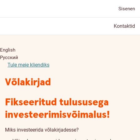
Sisenen
Kontaktid
English
Русский
Tule meie kliendiks
Võlakirjad
Fikseeritud tulususega
investeerimisvõimalus!
Miks investeerida võlakirjadesse?