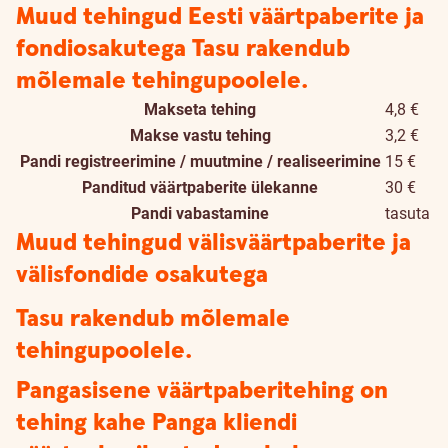
Muud tehingud Eesti väärtpaberite ja
fondiosakutega
Tasu rakendub
mõlemale tehingupoolele.
Makseta tehing
4,8 €
Makse vastu tehing
3,2 €
Pandi registreerimine / muutmine / realiseerimine
15 €
Panditud väärtpaberite ülekanne
30 €
Pandi vabastamine
tasuta
Muud tehingud välisväärtpaberite ja
välisfondide osakutega
Tasu rakendub mõlemale
tehingupoolele.
Pangasisene väärtpaberitehing on
tehing kahe Panga kliendi