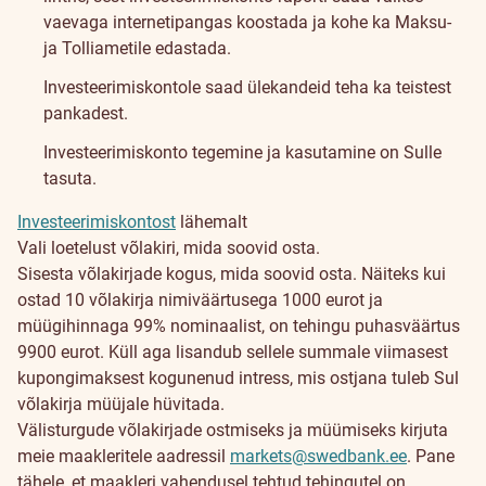
vaevaga internetipangas koostada ja kohe ka Maksu-
ja Tolliametile edastada.
Investeerimiskontole saad ülekandeid teha ka teistest
pankadest.
Investeerimiskonto tegemine ja kasutamine on Sulle
tasuta.
Investeerimiskontost
lähemalt
Vali loetelust võlakiri, mida soovid osta.
Sisesta võlakirjade kogus, mida soovid osta. Näiteks kui
ostad 10 võlakirja nimiväärtusega 1000 eurot ja
müügihinnaga 99% nominaalist, on tehingu puhasväärtus
9900 eurot. Küll aga lisandub sellele summale viimasest
kupongimaksest kogunenud intress, mis ostjana tuleb Sul
võlakirja müüjale hüvitada.
Välisturgude võlakirjade ostmiseks ja müümiseks kirjuta
meie maakleritele aadressil
markets@swedbank.ee
. Pane
tähele, et maakleri vahendusel tehtud tehingutel on