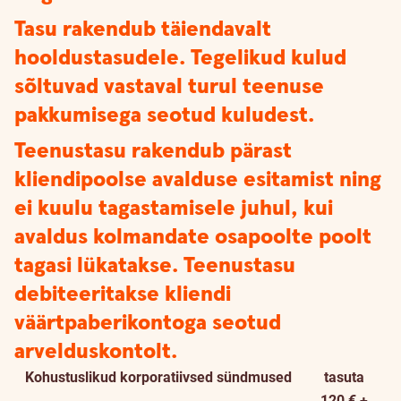
Tasu rakendub täiendavalt
hooldustasudele. Tegelikud kulud
sõltuvad vastaval turul teenuse
pakkumisega seotud kuludest.
Teenustasu rakendub pärast
kliendipoolse avalduse esitamist ning
ei kuulu tagastamisele juhul, kui
avaldus kolmandate osapoolte poolt
tagasi lükatakse. Teenustasu
debiteeritakse kliendi
väärtpaberikontoga seotud
arvelduskontolt.
Kohustuslikud korporatiivsed sündmused
tasuta
120 € +