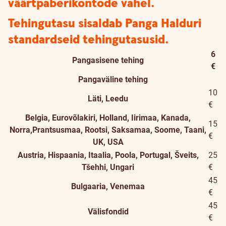
väärtpaberikontode vahel.
Tehingutasu sisaldab Panga Halduri
standardseid tehingutasusid.
6
Pangasisene tehing
€
Pangaväline tehing
10
Läti, Leedu
€
Belgia, Eurovõlakiri, Holland, Iirimaa, Kanada,
15
Norra,Prantsusmaa, Rootsi, Saksamaa, Soome, Taani,
€
UK, USA
Austria, Hispaania, Itaalia, Poola, Portugal, Šveits,
25
Tšehhi, Ungari
€
45
Bulgaaria, Venemaa
€
45
Välisfondid
€