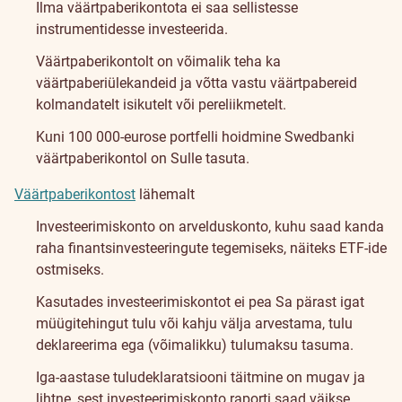
Ilma väärtpaberikontota ei saa sellistesse
instrumentidesse investeerida.
Väärtpaberikontolt on võimalik teha ka
väärtpaberiülekandeid ja võtta vastu väärtpabereid
kolmandatelt isikutelt või pereliikmetelt.
Kuni 100 000-eurose portfelli hoidmine Swedbanki
väärtpaberikontol on Sulle tasuta.
Väärtpaberikontost
lähemalt
Investeerimiskonto on arvelduskonto, kuhu saad kanda
raha finantsinvesteeringute tegemiseks, näiteks ETF-ide
ostmiseks.
Kasutades investeerimiskontot ei pea Sa pärast igat
müügitehingut tulu või kahju välja arvestama, tulu
deklareerima ega (võimalikku) tulumaksu tasuma.
Iga-aastase tuludeklaratsiooni täitmine on mugav ja
lihtne, sest investeerimiskonto raporti saad väikse