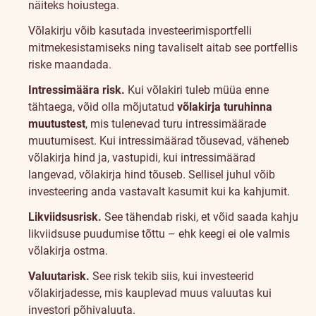
näiteks hoiustega.
Võlakirju võib kasutada investeerimisportfelli
mitmekesistamiseks ning tavaliselt aitab see portfellis
riske maandada.
Intressimäära risk.
Kui võlakiri tuleb müüa enne
tähtaega, võid olla mõjutatud
võlakirja turuhinna
muutustest
, mis tulenevad turu intressimäärade
muutumisest. Kui intressimäärad tõusevad, väheneb
võlakirja hind ja, vastupidi, kui intressimäärad
langevad, võlakirja hind tõuseb. Sellisel juhul võib
investeering anda vastavalt kasumit kui ka kahjumit.
Likviidsusrisk.
See tähendab riski, et võid saada kahju
likviidsuse puudumise tõttu – ehk keegi ei ole valmis
võlakirja ostma.
Valuutarisk.
See risk tekib siis, kui investeerid
võlakirjadesse, mis kauplevad muus valuutas kui
investori põhivaluuta.