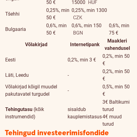
50 €
15000
HUF
0,25%, min
0,25%, min 1300
Tšehhi
50 €
CZK
0,6%, min
0,6%, min 150
0,6%, min
Bulgaaria
50 €
BGN
75 €
Maakleri
Võlakirjad
Internetipank
vahendusel
0,2%, min 50
Eesti
0,2%, min 3 €
€
0,2%, min 50
Läti, Leedu
-
€
Võlakirjad kõigil muudel
0,5%, min 50
-
pakutavatel turgudel
€
3€ Baltikumi
Tehingutasu
(kõik
sisaldub
turud
instrumendid)
kauplemistasus
4€ muud
turud
Tehingud investeerimisfondide