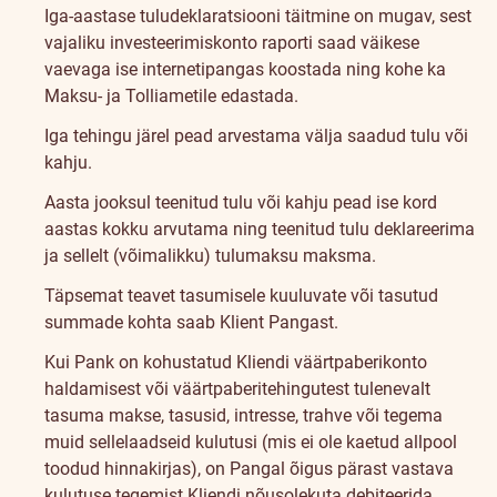
Iga-aastase tuludeklaratsiooni täitmine on mugav, sest
vajaliku investeerimiskonto raporti saad väikese
vaevaga ise internetipangas koostada ning kohe ka
Maksu- ja Tolliametile edastada.
Iga tehingu järel pead arvestama välja saadud tulu või
kahju.
Aasta jooksul teenitud tulu või kahju pead ise kord
aastas kokku arvutama ning teenitud tulu deklareerima
ja sellelt (võimalikku) tulumaksu maksma.
Täpsemat teavet tasumisele kuuluvate või tasutud
summade kohta saab Klient Pangast.
Kui Pank on kohustatud Kliendi väärtpaberikonto
haldamisest või väärtpaberitehingutest tulenevalt
tasuma makse, tasusid, intresse, trahve või tegema
muid sellelaadseid kulutusi (mis ei ole kaetud allpool
toodud hinnakirjas), on Pangal õigus pärast vastava
kulutuse tegemist Kliendi nõusolekuta debiteerida