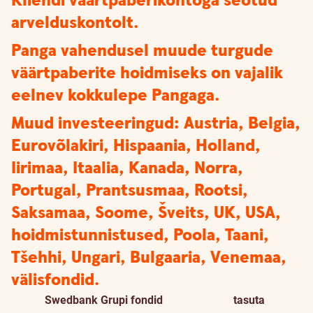
Kliendi väärtpaberikontoga seotud
arvelduskontolt.
Panga vahendusel muude turgude
väärtpaberite hoidmiseks on vajalik
eelnev kokkulepe Pangaga.
Muud investeeringud: Austria, Belgia,
Eurovõlakiri, Hispaania, Holland,
Iirimaa, Itaalia, Kanada, Norra,
Portugal, Prantsusmaa, Rootsi,
Saksamaa, Soome, Šveits, UK, USA,
hoidmistunnistused, Poola, Taani,
Tšehhi, Ungari, Bulgaaria, Venemaa,
välisfondid.
Swedbank Grupi fondid
tasuta