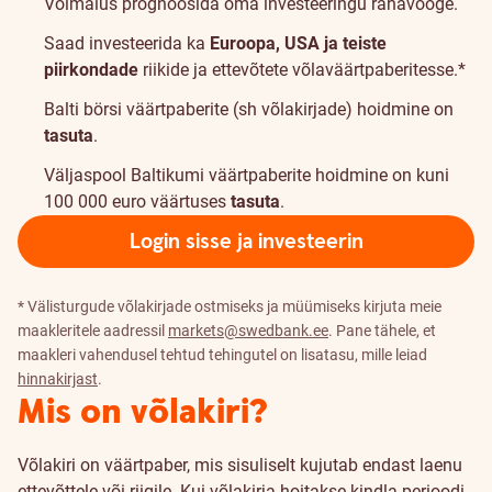
Võimalus prognoosida oma investeeringu rahavooge.
Saad investeerida ka
Euroopa, USA ja teiste
piirkondade
riikide ja ettevõtete võlaväärtpaberitesse.*
Balti börsi väärtpaberite (sh võlakirjade) hoidmine on
tasuta
.
Väljaspool Baltikumi väärtpaberite hoidmine on kuni
100 000 euro väärtuses
tasuta
.
Login sisse ja investeerin
* Välisturgude võlakirjade ostmiseks ja müümiseks kirjuta meie
maakleritele aadressil
markets@swedbank.ee
. Pane tähele, et
maakleri vahendusel tehtud tehingutel on lisatasu, mille leiad
hinnakirjast
.
Mis on võlakiri?
Võlakiri on väärtpaber, mis sisuliselt kujutab endast laenu
ettevõttele või riigile. Kui võlakirja hoitakse kindla perioodi,