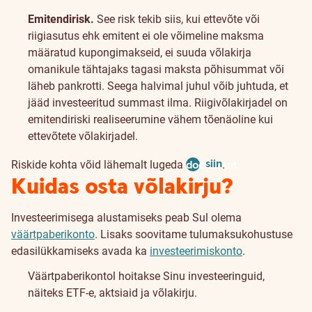
Emitendirisk.
See risk tekib siis, kui ettevõte või
riigiasutus ehk emitent ei ole võimeline maksma
määratud kupongimakseid, ei suuda võlakirja
omanikule tähtajaks tagasi maksta põhisummat või
läheb pankrotti. Seega halvimal juhul võib juhtuda, et
jääd investeeritud summast ilma. Riigivõlakirjadel on
emitendiriski realiseerumine vähem tõenäoline kui
ettevõtete võlakirjadel.
siin
Riskide kohta võid lähemalt lugeda
document
.
Kuidas osta võlakirju?
Investeerimisega alustamiseks peab Sul olema
väärtpaberikonto
. Lisaks soovitame tulumaksukohustuse
edasilükkamiseks avada ka
investeerimiskonto
.
Väärtpaberikontol hoitakse Sinu investeeringuid,
näiteks ETF-e, aktsiaid ja võlakirju.