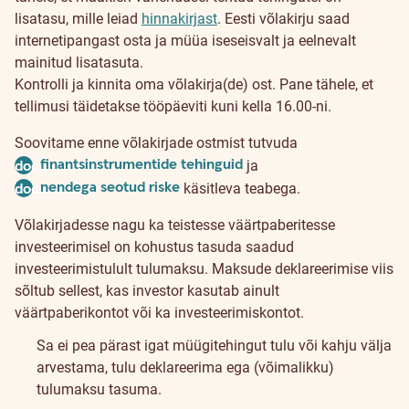
lisatasu, mille leiad
hinnakirjast
. Eesti võlakirju saad
internetipangast osta ja müüa iseseisvalt ja eelnevalt
mainitud lisatasuta.
Kontrolli ja kinnita oma võlakirja(de) ost. Pane tähele, et
tellimusi täidetakse tööpäeviti kuni kella 16.00-ni.
Soovitame enne võlakirjade ostmist tutvuda
finantsinstrumentide tehinguid
document
ja
nendega seotud riske
document
käsitleva teabega.
Tasud
Võlakirjadesse nagu ka teistesse väärtpaberitesse
ja
investeerimisel on kohustus tasuda saadud
investeerimistulult tulumaksu. Maksude deklareerimise viis
hinnad
sõltub sellest, kas investor kasutab ainult
väärtpaberikontot või ka investeerimiskontot.
Sa ei pea pärast igat müügitehingut tulu või kahju välja
arvestama, tulu deklareerima ega (võimalikku)
tulumaksu tasuma.