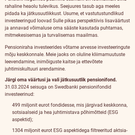
Jätkusuutlikkus
rahaline heaolu tulevikus. Seejuures tasub aga meeles
pidada ka jätkusuutlikkust. Usume, et vastutustundlikud
investeeringud loovad Sulle pikas perspektiivis lisaväärtust
ja annavad võimaluse oma sääste kasutada puhtamas,
mitmekesisemas ja turvalisemas maailmas.
Pensioniraha investeerides võtame arvesse investeeringute
mõju keskkonnale. Meie jaoks on oluline kliimamuutuste
leevendamine, inimõiguste kaitse ja ettevõtete
juhtimiskultuuri arendamine.
Järgi oma väärtusi ja vali jätkusuutlik pensionifond.
31.03.2024 seisuga on Swedbanki pensionifondid
investeerinud:
499 miljonit eurot fondidesse, mis järgivad keskkonna,
sotsiaalseid ja hea juhtimistava põhimõtteid (ESG
aspektid);
1304 miljonit eurot ESG aspektidega filtreeritud aktsia-