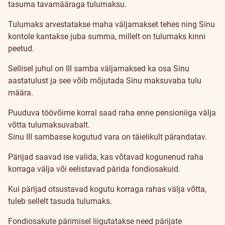
tasuma tavamääraga tulumaksu.
Tulumaks arvestatakse maha väljamakset tehes ning Sinu
kontole kantakse juba summa, millelt on tulumaks kinni
peetud.
Sellisel juhul on III samba väljamaksed ka osa Sinu
aastatulust ja see võib mõjutada Sinu maksuvaba tulu
määra.
Puuduva töövõime korral saad raha enne pensioniiga välja
võtta tulumaksuvabalt.
Sinu III sambasse kogutud vara on täielikult pärandatav.
Pärijad saavad ise valida, kas võtavad kogunenud raha
korraga välja või eelistavad pärida fondiosakuid.
Kui pärijad otsustavad kogutu korraga rahas välja võtta,
tuleb sellelt tasuda tulumaks.
Fondiosakute pärimisel liigutatakse need pärijate