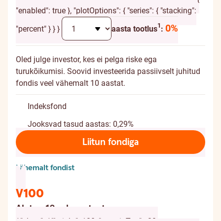
"enabled": true }, "plotOptions": { "series": { "stacking":
Täiendav selgitus
1
0%
"percent" } } }
aasta tootlus
:
Oled julge investor, kes ei pelga riske ega
turukõikumisi. Soovid investeerida passiivselt juhitud
fondis veel vähemalt 10 aastat.
Indeksfond
Jooksvad tasud aastas: 0,29%
Liitun fondiga
Lähemalt fondist
V100
Alates 18. eluaastast