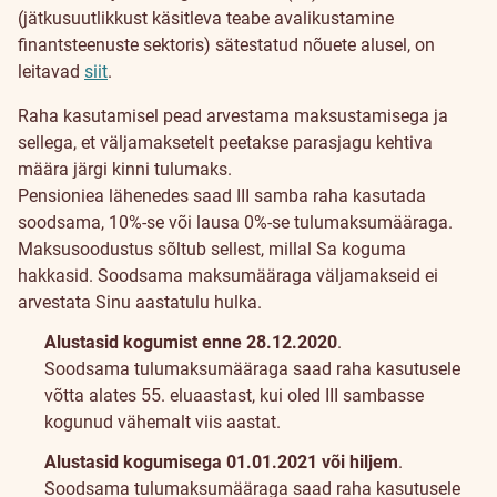
(jätkusuutlikkust käsitleva teabe avalikustamine
finantsteenuste sektoris) sätestatud nõuete alusel, on
leitavad
siit
.
Väljamaksed
Raha kasutamisel pead arvestama maksustamisega ja
III
sellega, et väljamaksetelt peetakse parasjagu kehtiva
määra järgi kinni tulumaks.
sambast
Pensioniea lähenedes saad III samba raha kasutada
soodsama, 10%-se või lausa 0%-se tulumaksumääraga.
Maksusoodustus sõltub sellest, millal Sa koguma
hakkasid. Soodsama maksumääraga väljamakseid ei
arvestata Sinu aastatulu hulka.
Alustasid kogumist enne 28.12.2020
.
Soodsama tulumaksumääraga saad raha kasutusele
võtta alates 55. eluaastast, kui oled III sambasse
kogunud vähemalt viis aastat.
Alustasid kogumisega 01.01.2021 või hiljem
.
Soodsama tulumaksumääraga saad raha kasutusele