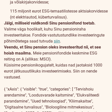
ja võlakirjakorvidesse;
115 miljonit eurot ESG-temaatilistesse aktsiakorvidesse
(nt elektriautod, küberturvalisus).
Jälgi, milliseid valdkondi Sinu pensionifond toetab.
Valime väga hoolikalt, kuhu Sinu pensioniraha
investeeritakse. Fondide vastutustundlike investeeringute
põhimõtetega saad tutvuda
siin
.
Veendu, et Sinu pension oleks investeeritud nii, et see
hoiab maailma.
Meie pensionifondide keskmine ESG
reiting on A (allikas: MSCI).
Küsisime pensionikogujatelt, kuidas nad jaotaksid 1000
eurot jätkusuutlikuks investeerimiseks. Siin on nende
vastused.
{ "xAxis": { "visible": "true", "categories": [ "Tervishoiu
arendamine", "Loodusvarade kaitsmine", "Elukvaliteedi
parandamine", "Uued tehnoloogiad", "Kliimakaitse",
"Digitaalne turvalisus", "Bioloogiline mitmekesisus",