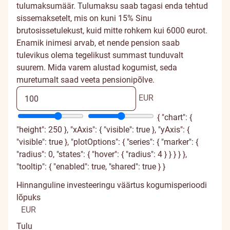
tulumaksumäär. Tulumaksu saab tagasi enda tehtud
sissemaksetelt, mis on kuni 15% Sinu
brutosissetulekust, kuid mitte rohkem kui 6000 eurot.
Enamik inimesi arvab, et nende pension saab
tulevikus olema tegelikust summast tunduvalt
suurem. Mida varem alustad kogumist, seda
muretumalt saad veeta pensionipõlve.
EUR
{ "chart": {
"height": 250 }, "xAxis": { "visible": true }, "yAxis": {
"visible": true }, "plotOptions": { "series": { "marker": {
"radius": 0, "states": { "hover": { "radius": 4 } } } } },
"tooltip": { "enabled": true, "shared": true } }
Hinnanguline investeeringu väärtus kogumisperioodi
lõpuks
EUR
Tulu