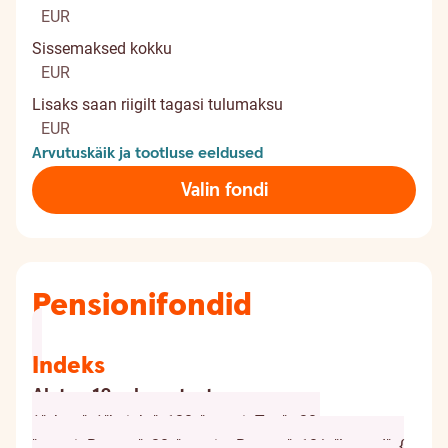
EUR
Sissemaksed kokku
EUR
Lisaks saan riigilt tagasi tulumaksu
EUR
Arvutuskäik ja tootluse eeldused
Valin fondi
Pensionifondid
Indeks
Alates 18. eluaastast
{ "chart": { "height": 120, "marginTop": -20,
"marginBottom": 20, "spacingBottom": 10 }, "legend": {