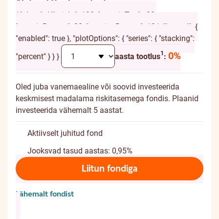
Alates 60. eluaastast
{ "chart": { "height": 120, "marginTop": -20,
"marginBottom": 20, "spacingBottom": 10 }, "legend": {
"enabled": true }, "plotOptions": { "series": { "stacking":
Täiendav selgitus
1
0%
"percent" } } }
aasta tootlus
:
Oled juba vanemaealine või soovid investeerida
keskmisest madalama riskitasemega fondis. Plaanid
investeerida vähemalt 5 aastat.
Aktiivselt juhitud fond
Jooksvad tasud aastas: 0,95%
Liitun fondiga
Lähemalt fondist