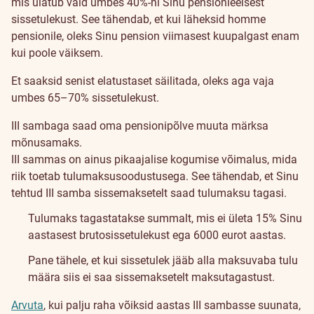
mis ulatub vaid umbes 40%-ni Sinu pensionieelsest
sissetulekust. See tähendab, et kui läheksid homme
pensionile, oleks Sinu pension viimasest kuupalgast enam
kui poole väiksem.
Et saaksid senist elatustaset säilitada, oleks aga vaja
umbes 65–70% sissetulekust.
III sambaga saad oma pensionipõlve muuta märksa
mõnusamaks.
III sammas on ainus pikaajalise kogumise võimalus, mida
riik toetab tulumaksusoodustusega. See tähendab, et Sinu
tehtud III samba sissemaksetelt saad tulumaksu tagasi.
Tulumaks tagastatakse summalt, mis ei ületa 15% Sinu
aastasest brutosissetulekust ega 6000 eurot aastas.
Pane tähele, et kui sissetulek jääb alla maksuvaba tulu
määra siis ei saa sissemaksetelt maksutagastust.
Arvuta
, kui palju raha võiksid aastas III sambasse suunata,