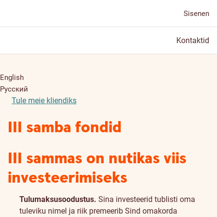
Sisenen
Kontaktid
English
Русский
Tule meie kliendiks
III samba fondid
III sammas on nutikas viis
investeerimiseks
Tulumaksusoodustus.
Sina investeerid tublisti oma
tuleviku nimel ja riik premeerib Sind omakorda