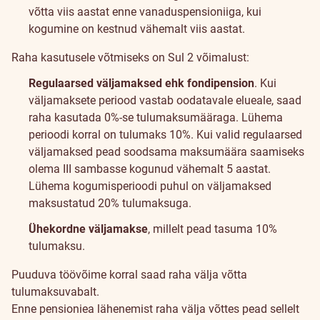
võtta viis aastat enne vanaduspensioniiga, kui
kogumine on kestnud vähemalt viis aastat.
Raha kasutusele võtmiseks on Sul 2 võimalust:
Regulaarsed väljamaksed ehk fondipension
. Kui
väljamaksete periood vastab oodatavale elueale, saad
raha kasutada 0%-se tulumaksumääraga. Lühema
perioodi korral on tulumaks 10%.
Kui valid regulaarsed
väljamaksed pead soodsama maksumäära saamiseks
olema III sambasse kogunud vähemalt 5 aastat.
Lühema kogumisperioodi puhul on väljamaksed
maksustatud 20% tulumaksuga.
Ühekordne väljamakse
, millelt pead tasuma 10%
tulumaksu.
Puuduva töövõime korral saad raha välja võtta
tulumaksuvabalt.
Enne pensioniea lähenemist raha välja võttes pead sellelt