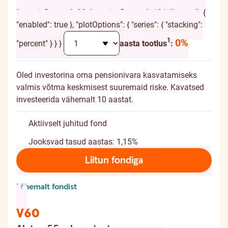
{ "chart": { "height": 120, "marginTop": -20,
"marginBottom": 20, "spacingBottom": 10 }, "legend": {
"enabled": true }, "plotOptions": { "series": { "stacking":
Täiendav selgitus
1
0%
"percent" } } }
aasta tootlus
:
Oled investorina oma pensionivara kasvatamiseks
valmis võtma keskmisest suuremaid riske. Kavatsed
investeerida vähemalt 10 aastat.
Aktiivselt juhitud fond
Jooksvad tasud aastas: 1,15%
Liitun fondiga
Lähemalt fondist
V60