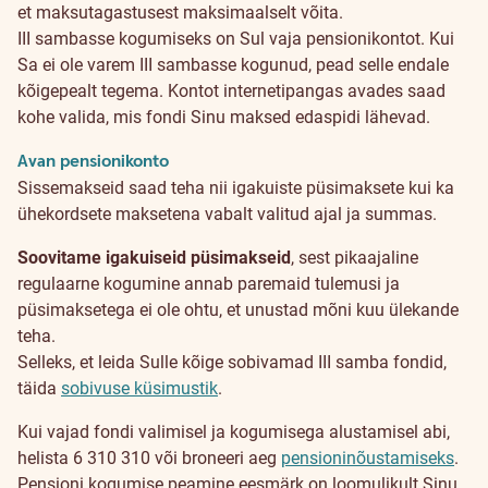
et maksutagastusest maksimaalselt võita.
Kuidas
III sambasse kogumiseks on Sul vaja pensionikontot. Kui
Sa ei ole varem III sambasse kogunud, pead selle endale
alustada?
kõigepealt tegema. Kontot internetipangas avades saad
kohe valida, mis fondi Sinu maksed edaspidi lähevad.
Avan pensionikonto
Sissemakseid saad teha nii igakuiste püsimaksete kui ka
ühekordsete maksetena vabalt valitud ajal ja summas.
Soovitame igakuiseid püsimakseid
, sest pikaajaline
regulaarne kogumine annab paremaid tulemusi ja
püsimaksetega ei ole ohtu, et unustad mõni kuu ülekande
teha.
Selleks, et leida Sulle kõige sobivamad III samba fondid,
täida
sobivuse küsimustik
.
Kui vajad fondi valimisel ja kogumisega alustamisel abi,
helista 6 310 310 või broneeri aeg
pensioninõustamiseks
.
Pensioni kogumise peamine eesmärk on loomulikult Sinu