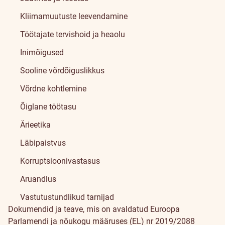
Kliimamuutuste leevendamine
Töötajate tervishoid ja heaolu
Inimõigused
Sooline võrdõiguslikkus
Võrdne kohtlemine
Õiglane töötasu
Ärieetika
Läbipaistvus
Korruptsioonivastasus
Aruandlus
Vastutustundlikud tarnijad
Dokumendid ja teave, mis on avaldatud Euroopa
Parlamendi ja nõukogu määruses (EL) nr 2019/2088