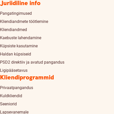
Juriidiline info
Pangatingimused
Kliendiandmete töötlemine
Kliendiandmed
Kaebuste lahendamine
Küpsiste kasutamine
Haldan küpsiseid
PSD2 direktiiv ja avatud pangandus
Ligipääsetavus
Kliendiprogrammid
Privaatpangandus
Kuldkliendid
Seeniorid
Lapsevanemale