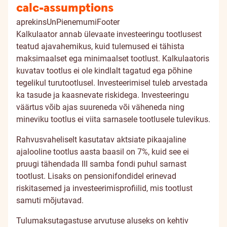
calc-assumptions
aprekinsUnPienemumiFooter
Kalkulaator annab ülevaate investeeringu tootlusest
teatud ajavahemikus, kuid tulemused ei tähista
maksimaalset ega minimaalset tootlust. Kalkulaatoris
kuvatav tootlus ei ole kindlalt tagatud ega põhine
tegelikul turutootlusel. Investeerimisel tuleb arvestada
ka tasude ja kaasnevate riskidega. Investeeringu
väärtus võib ajas suureneda või väheneda ning
mineviku tootlus ei viita sarnasele tootlusele tulevikus.
Rahvusvaheliselt kasutatav aktsiate pikaajaline
ajalooline tootlus aasta baasil on 7%, kuid see ei
pruugi tähendada III samba fondi puhul sarnast
tootlust. Lisaks on pensionifondidel erinevad
riskitasemed ja investeerimisprofiilid, mis tootlust
samuti mõjutavad.
Tulumaksutagastuse arvutuse aluseks on kehtiv