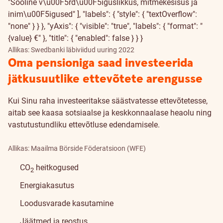
"Sooline v\u00F5rd\u00F5iguslikkus, mitmekesisus ja
inim\u00F5igused" ], "labels": { "style": { "textOverflow":
"none" } } }, "yAxis": { "visible": "true", "labels": { "format": "
{value} €" }, "title": { "enabled": false } } }
Allikas: Swedbanki läbiviidud uuring 2022
Oma pensioniga saad investeerida
jätkusuutlike ettevõtete arengusse
Kui Sinu raha investeeritakse säästvatesse ettevõtetesse,
aitab see kaasa sotsiaalse ja keskkonnaalase heaolu ning
vastutustundliku ettevõtluse edendamisele.
Allikas: Maailma Börside Föderatsioon (WFE)
CO
heitkogused
2
Energiakasutus
Loodusvarade kasutamine
Jäätmed ja reostus