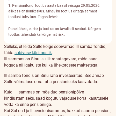
1. Pensionifondi tootlus aasta baasil seisuga 29.05.2026,
allikas Pensionikeskus. Mineviku tootlus ei taga sarnast
tootlust tulevikus.
Tagasi lehele
Pane tähele, et risk ja tootlus on tavaliselt seotud. Kõrgem
tootlus tähendab ka kõrgemat riski.
Selleks, et leida Sulle kõige sobivamad III samba fondid,
täida
sobivuse küsimustik
.
Miks
III sammas on Sinu isiklik rahatagavara, mida saad
koguda nii igakuiste kui ka ühekordsete maksetega.
koguda
III samba fondis on Sinu raha investeeritud. See annab
III
Sulle võimaluse oma raha pensionieaks kasvatada.
sambasse?
Kuigi III sammas on mõeldud pensionipõlve
kindlustamiseks, saad kogutu vajaduse korral kasutusele
võtta ka enne pensioniiga.
Kui Sul on I ja II pensionisammas, hakkad saama pensioni,