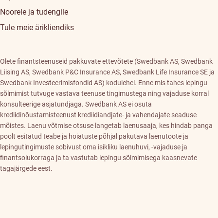
Noorele ja tudengile
Tule meie ärikliendiks
Olete finantsteenuseid pakkuvate ettevõtete (Swedbank AS, Swedbank
Liising AS, Swedbank P&C Insurance AS, Swedbank Life Insurance SE ja
Swedbank Investeerimisfondid AS) kodulehel. Enne mis tahes lepingu
sõlmimist tutvuge vastava teenuse tingimustega ning vajaduse korral
konsulteerige asjatundjaga. Swedbank AS ei osuta
krediidinõustamisteenust krediidiandjate- ja vahendajate seaduse
mõistes. Laenu võtmise otsuse langetab laenusaaja, kes hindab panga
poolt esitatud teabe ja hoiatuste põhjal pakutava laenutoote ja
lepingutingimuste sobivust oma isikliku laenuhuvi, -vajaduse ja
finantsolukorraga ja ta vastutab lepingu sõlmimisega kaasnevate
tagajärgede eest.