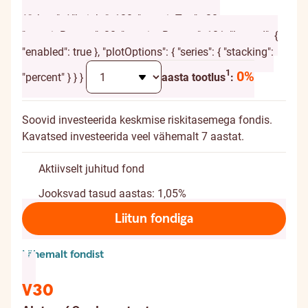
Alates 55. eluaastast
{ "chart": { "height": 120, "marginTop": -20,
"marginBottom": 20, "spacingBottom": 10 }, "legend": {
"enabled": true }, "plotOptions": { "series": { "stacking":
Täiendav selgitus
1
0%
"percent" } } }
aasta tootlus
:
Soovid investeerida keskmise riskitasemega fondis.
Kavatsed investeerida veel vähemalt 7 aastat.
Aktiivselt juhitud fond
Jooksvad tasud aastas: 1,05%
Liitun fondiga
Lähemalt fondist
V30