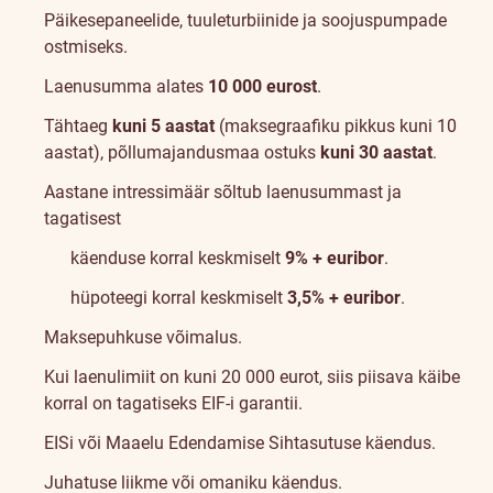
Päikesepaneelide, tuuleturbiinide ja soojuspumpade
ostmiseks.
Laenusumma alates
10 000 eurost
.
Tähtaeg
kuni 5 aastat
(maksegraafiku pikkus kuni 10
aastat), põllumajandusmaa ostuks
kuni 30 aastat
.
Aastane intressimäär sõltub laenusummast ja
tagatisest
käenduse korral keskmiselt
9% + euribor
.
hüpoteegi korral keskmiselt
3,5% + euribor
.
Maksepuhkuse võimalus.
Kui laenulimiit on kuni 20 000 eurot, siis piisava käibe
korral on tagatiseks
EIF-i garantii
.
EISi
või
Maaelu Edendamise Sihtasutuse
käendus.
Juhatuse liikme või omaniku käendus.