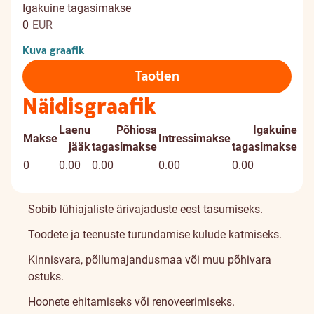
Igakuine tagasimakse
0
EUR
Kuva graafik
Taotlen
Näidisgraafik
Laenu
Põhiosa
Igakuine
Makse
Intressimakse
jääk
tagasimakse
tagasimakse
0
0.00
0.00
0.00
0.00
Sobib lühiajaliste ärivajaduste eest tasumiseks.
Toodete ja teenuste turundamise kulude katmiseks.
Kinnisvara, põllumajandusmaa või muu põhivara
ostuks.
Hoonete ehitamiseks või renoveerimiseks.