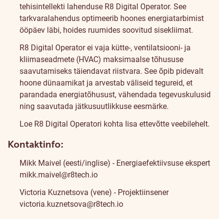
tehisintellekti lahenduse R8 Digital Operator. See
tarkvaralahendus optimeerib hoones energiatarbimist
ööpäev läbi, hoides ruumides soovitud sisekliimat.
R8 Digital Operator ei vaja kütte-, ventilatsiooni- ja
kliimaseadmete (HVAC) maksimaalse tõhususe
saavutamiseks täiendavat riistvara. See õpib pidevalt
hoone dünaamikat ja arvestab väliseid tegureid, et
parandada energiatõhusust, vähendada tegevuskulusid
ning saavutada jätkusuutlikkuse eesmärke.
Loe R8 Digital Operatori kohta lisa ettevõtte
veebilehelt
.
Kontaktinfo:
Mikk Maivel (eesti/inglise) - Energiaefektiivsuse ekspert
mikk.maivel@r8tech.io
Victoria Kuznetsova (vene) - Projektiinsener
victoria.kuznetsova@r8tech.io