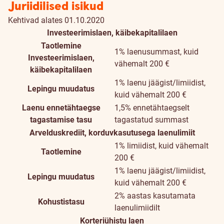
Juriidilised isikud
Kehtivad alates 01.10.2020
Investeerimislaen, käibekapitalilaen
Taotlemine
1% laenusummast, kuid
Investeerimislaen,
vähemalt 200 €
käibekapitalilaen
1% laenu jäägist/limiidist,
Lepingu muudatus
kuid vähemalt 200 €
Laenu ennetähtaegse
1,5% ennetähtaegselt
tagastamise tasu
tagastatud summast
Arvelduskrediit, korduvkasutusega laenulimiit
1% limiidist, kuid vähemalt
Taotlemine
200 €
1% laenu jäägist/limiidist,
Lepingu muudatus
kuid vähemalt 200 €
2% aastas kasutamata
Kohustistasu
laenulimiidilt
Korteriühistu laen