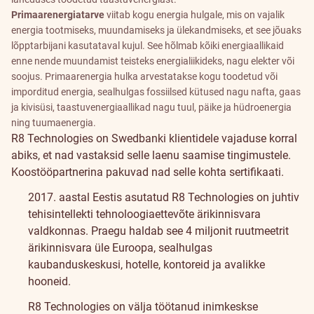
Primaarenergiatarve
viitab kogu energia hulgale, mis on vajalik
energia tootmiseks, muundamiseks ja ülekandmiseks, et see jõuaks
lõpptarbijani kasutataval kujul. See hõlmab kõiki energiaallikaid
enne nende muundamist teisteks energialiikideks, nagu elekter või
soojus. Primaarenergia hulka arvestatakse kogu toodetud või
imporditud energia, sealhulgas fossiilsed kütused nagu nafta, gaas
ja kivisüsi, taastuvenergiaallikad nagu tuul, päike ja hüdroenergia
ning tuumaenergia.
R8 Technologies on Swedbanki klientidele vajaduse korral
abiks, et nad vastaksid selle laenu saamise tingimustele.
Koostööpartnerina pakuvad nad selle kohta sertifikaati.
2017. aastal Eestis asutatud R8 Technologies on juhtiv
tehisintellekti tehnoloogiaettevõte ärikinnisvara
valdkonnas. Praegu haldab see 4 miljonit ruutmeetrit
ärikinnisvara üle Euroopa, sealhulgas
kaubanduskeskusi, hotelle, kontoreid ja avalikke
hooneid.
R8 Technologies on välja töötanud inimkeskse