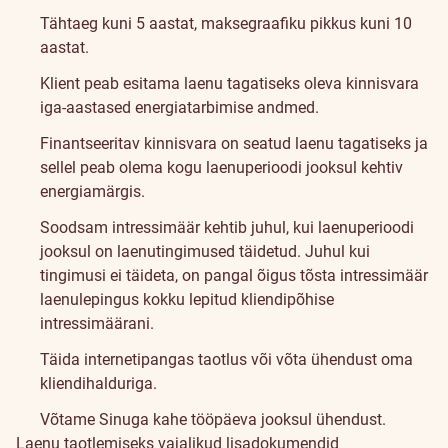
Tähtaeg kuni 5 aastat, maksegraafiku pikkus kuni 10
aastat.
Klient peab esitama laenu tagatiseks oleva kinnisvara
iga-aastased energiatarbimise andmed.
Finantseeritav kinnisvara on seatud laenu tagatiseks ja
sellel peab olema kogu laenuperioodi jooksul kehtiv
energiamärgis.
Soodsam intressimäär kehtib juhul, kui laenuperioodi
jooksul on laenutingimused täidetud. Juhul kui
tingimusi ei täideta, on pangal õigus tõsta intressimäär
laenulepingus kokku lepitud kliendipõhise
intressimäärani.
Täida internetipangas taotlus või võta ühendust oma
kliendihalduriga.
Võtame Sinuga kahe tööpäeva jooksul ühendust.
Laenu taotlemiseks vajalikud lisadokumendid