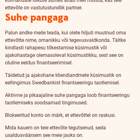
kolmandate isikute suhtes aitab meil mõista, kas teie
ettevõte on vastutustundlik partner.
Suhe pangaga
Palun andke meile teada, kui olete hiljuti muutnud oma
ettevõtte nime, omanikku või tegevusvaldkonda. Täitke
kindlasti rahapesu tõkestamise küsimustik või
ajakohastage olemasolevat küsimustikku, sest see on
oluline eeldus finantseerimisel.
Täidetud ja ajakohane kliendiandmete küsimustik on
eeltingimus Swedbankist finantseeringu taotlemisel.
Aktiivne ja pikaajaline suhe pangaga loob finantseeringu
taotlemiseks soodsamad tingimused.
Blokeeritud konto on märk, et ettevõttel on raskusi.
Mida kauem on teie ettevõte tegutsenud, seda
usaldusväärsem see meie jaoks on.