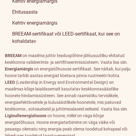
Kehtiv energiamärgis
Ehitusaasta
Kehtiv energiamärgis
BREEAM-sertifikaat
või
LEED-sertifikaat
, kui see on
kohaldatav
BREEAM
on maailma juhtiv teaduspõhine jätkusuutliku ehitatud
keskkonna valideerimis- ja sertifitseerimissüsteem. Vaata lisa
siin
.
Energiamärgis
on energiatõhususe sertifikaat. See näitab, kui palju
hoone tarbib aastas energiat köetava pinna ruutmeetri kohta.
LEED
(Leadership in Energy and Environmental Design) on
maailmas kõige laialdasemalt kasutatav keskkonnasäästlike
hoonete hindamissüsteem. See annab raamistiku tervislikele,
energiaefektiivsetele ja kulusäästlikele hoonetele, mis pakuvad
keskkonna-, sotsiaalseid ja juhtimisalaseid eeliseid. Vaata lisa
siin
.
Liginullenergiahoone
on hoone, millel on väga kõrge
energiatõhusus. Hoone energiatarbimine on väga väike või
peaaegu olematu ning energia peab olema toodetud kohapeal või
läheduses toodetud taastuvenergiast.