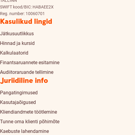
TALLINN
SWIFT kood/BIC: HABAEE2X
Reg. number: 10060701
Kasulikud lingid
Jätkusuutlikkus
Hinnad ja kursid
Kalkulaatorid
Finantsaruannete esitamine
Audiitoraruande tellimine
Juriidiline info
Pangatingimused
Kasutajaõigused
Kliendiandmete töötlemine
Tunne oma klienti põhimõte
Kaebuste lahendamine