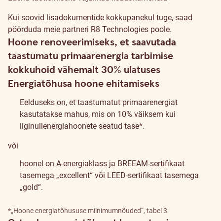
Kui soovid lisadokumentide kokkupanekul tuge, saad
pöörduda meie partneri
R8 Technologies
poole.
Hoone renoveerimiseks, et saavutada
taastumatu primaarenergia tarbimise
kokkuhoid vähemalt 30% ulatuses
Energiatõhusa hoone ehitamiseks
Eelduseks on, et taastumatut primaarenergiat
kasutatakse mahus, mis on 10% väiksem kui
liginullenergiahoonete seatud tase*.
või
hoonel on A-energiaklass ja
BREEAM-sertifikaat
tasemega „excellent“ või
LEED-sertifikaat
tasemega
„gold“.
*
„Hoone energiatõhususe miinimumnõuded“
, tabel 3