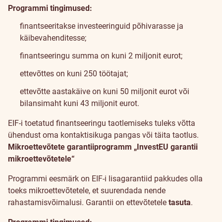
Programmi tingimused:
finantseeritakse investeeringuid põhivarasse ja
käibevahenditesse;
finantseeringu summa on kuni 2 miljonit eurot;
ettevõttes on kuni 250 töötajat;
ettevõtte aastakäive on kuni 50 miljonit eurot või
bilansimaht kuni 43 miljonit eurot.
EIF-i toetatud finantseeringu taotlemiseks tuleks võtta
ühendust oma kontaktisikuga pangas või täita
taotlus
.
Mikroettevõtete garantiiprogramm „InvestEU garantii
mikroettevõtetele“
Programmi eesmärk on EIF-i lisagarantiid pakkudes olla
toeks mikroettevõtetele, et suurendada nende
rahastamisvõimalusi. Garantii on ettevõtetele
tasuta
.