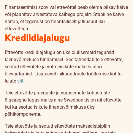
Finantseerimist soovival ettevõttel peab olema piisav käive
või plaanitav arvestatava käibega projekt. Stabiilne käive
näitab, et tegemist on finantsiliselt jätkusuutliku
ettevõttega.
Krediidiajalugu
Ettevõtte krediidiajalugu on üks olulisemaid tegureid
laenuvõimekuse hindamisel. See tähendab teie ettevõtte,
seotud ettevõtete ja võtmeisikute makseajaloo
ülevaatamist. Lisateavet isikuandmete töötlemise kohta
leiate
siit
.
Teie ettevõtte praeguste ja varasemate kohustuste
õigeaegne tagasimaksmine Swedbankis on nii ettevõtte
kui ka seotud isikute finantsvõimekuse üks
põhikomponente.
Teie ettevõtte ja seotud ettevõtete maksedistsipliin