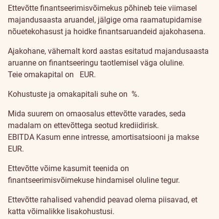
Ettevõtte finantseerimisvõimekus põhineb teie viimasel
majandusaasta aruandel, jälgige oma raamatupidamise
nõuetekohasust ja hoidke finantsaruandeid ajakohasena.
Ajakohane, vähemalt kord aastas esitatud majandusaasta
aruanne on finantseeringu taotlemisel väga oluline.
Teie omakapital on
EUR.
Kohustuste ja omakapitali suhe on
%.
Mida suurem on omaosalus ettevõtte varades, seda
madalam on ettevõttega seotud krediidirisk.
EBITDA
Kasum enne intresse, amortisatsiooni ja makse
EUR.
Ettevõtte võime kasumit teenida on
finantseerimisvõimekuse hindamisel oluline tegur.
Ettevõtte rahalised vahendid peavad olema piisavad, et
katta võimalikke lisakohustusi.