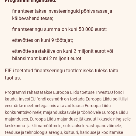
Programmi tingimused:
finantseeritakse investeeringuid põhivarasse ja
käibevahenditesse;
finantseeringu summa on kuni 50 000 eurot;
ettevõttes on kuni 9 töötajat;
ettevõtte aastakäive on kuni 2 miljonit eurot või
bilansimaht kuni 2 miljonit eurot.
EIF-i toetatud finantseeringu taotlemiseks tuleks täita
taotlus
.
Programmi rahastatakse Euroopa Liidu toetusel InvestEU fondi
kaudu. InvestEU fondi eesmärk on toetada Euroopa Liidu poliitilisi
eesmärke meetmetega, mis aitavad kaasa Euroopa Liidu
konkurentsivõimele; majanduskasvule ja tööhõivele Euroopa Liidu
majanduses, Euroopa Liidu majanduse jätkusuutlikkusele ning selle
keskkonna- ja kliimamõõtmele; sotsiaalsele vastupanuvõimele;
teaduse ja tehnoloogia arengu, kultuuri, hariduse ja koolitamise