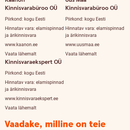
Kaanon
Uus Maa
Kinnisvarabüroo OÜ
Kinnisvarabüroo OÜ
Piirkond: kogu Eesti
Piirkond: kogu Eesti
Hinnatav vara: elamispinnad
Hinnatav vara: elamispinnad
ja ärikinnisvara
ja ärikinnisvara
www.kaanon.ee
www.uusmaa.ee
Vaata lähemalt
Vaata lähemalt
Kinnisvaraekspert OÜ
Piirkond: kogu Eesti
Hinnatav vara: elamispinnad
ja ärikinnisvara
www.kinnisvaraekspert.ee
Vaata lähemalt
Vaadake, milline on teie