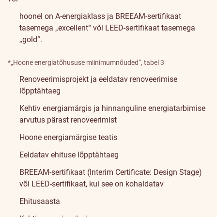
hoonel on A-energiaklass ja
BREEAM-sertifikaat
tasemega „excellent“ või
LEED-sertifikaat
tasemega
„gold“.
*
„Hoone energiatõhususe miinimumnõuded“
, tabel 3
Renoveerimisprojekt ja eeldatav renoveerimise
lõpptähtaeg
Kehtiv energiamärgis ja hinnanguline energiatarbimise
arvutus pärast renoveerimist
Hoone energiamärgise teatis
Eeldatav ehituse lõpptähtaeg
BREEAM-sertifikaat
(Interim Certificate: Design Stage)
või
LEED-sertifikaat
, kui see on kohaldatav
Ehitusaasta