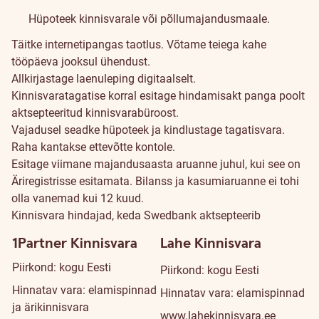
Hüpoteek kinnisvarale või põllumajandusmaale.
Täitke internetipangas
taotlus
. Võtame teiega kahe
tööpäeva jooksul ühendust.
Allkirjastage laenuleping digitaalselt.
Kinnisvaratagatise korral esitage hindamisakt panga poolt
aktsepteeritud kinnisvarabüroost
.
Vajadusel seadke hüpoteek ja kindlustage tagatisvara.
Raha kantakse ettevõtte kontole.
Esitage viimane majandusaasta aruanne juhul, kui see on
Äriregistrisse esitamata. Bilanss ja kasumiaruanne ei tohi
olla vanemad kui 12 kuud.
Kinnisvara hindajad, keda Swedbank aktsepteerib
1Partner Kinnisvara
Lahe Kinnisvara
Piirkond: kogu Eesti
Piirkond: kogu Eesti
Hinnatav vara: elamispinnad
Hinnatav vara: elamispinnad
ja ärikinnisvara
www.lahekinnisvara.ee