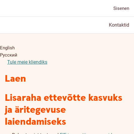
Sisenen
Kontaktid
English
Русский
Tule meie kliendiks
Laen
Lisaraha ettevõtte kasvuks
ja äritegevuse
laiendamiseks