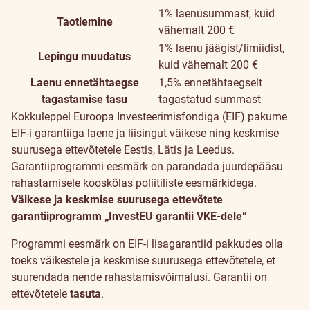
1% laenusummast, kuid
Taotlemine
vähemalt 200 €
1% laenu jäägist/limiidist,
Lepingu muudatus
kuid vähemalt 200 €
Laenu ennetähtaegse
1,5% ennetähtaegselt
tagastamise tasu
tagastatud summast
Kokkuleppel Euroopa Investeerimisfondiga (EIF) pakume
EIF-i garantiiga laene ja liisingut väikese ning keskmise
suurusega ettevõtetele Eestis, Lätis ja Leedus.
Garantiiprogrammi eesmärk on parandada juurdepääsu
rahastamisele kooskõlas poliitiliste eesmärkidega.
Väikese ja keskmise suurusega ettevõtete
garantiiprogramm „InvestEU garantii VKE-dele“
Programmi eesmärk on EIF-i lisagarantiid pakkudes olla
toeks väikestele ja keskmise suurusega ettevõtetele, et
suurendada nende rahastamisvõimalusi. Garantii on
ettevõtetele
tasuta
.