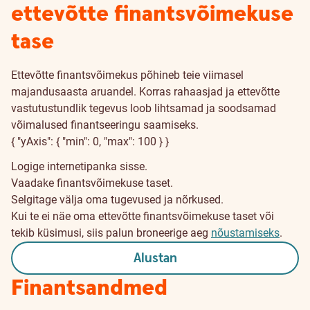
ettevõtte finantsvõimekuse
tase
Ettevõtte finantsvõimekus põhineb teie viimasel
majandusaasta aruandel. Korras rahaasjad ja ettevõtte
vastutustundlik tegevus loob lihtsamad ja soodsamad
võimalused finantseeringu saamiseks.
{ "yAxis": { "min": 0, "max": 100 } }
Logige internetipanka sisse.
Vaadake finantsvõimekuse taset.
Selgitage välja oma tugevused ja nõrkused.
Kui te ei näe oma ettevõtte finantsvõimekuse taset või
tekib küsimusi, siis palun broneerige aeg
nõustamiseks
.
Alustan
Finantsandmed