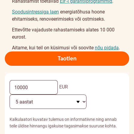
Rahastamist toetavad
EIF-i garantiiprogrammid
.
Soodusintressiga laen
energiatõhusa hoone
ehitamiseks, renoveerimiseks või ostmiseks.
Ettevõtte vajaduste rahastamiseks alates 10 000
eurost.
Aitame, kui teil on küsimusi või soovite
nõu pidada
.
Taotlen
EUR
Kalkulaatori kuvatav tulemus on informatiivne ning annab
teile üldise hinnangu igakuise tagasimakse suuruse kohta.