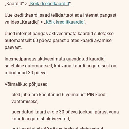
„Kaardid“ > „
Kõik deebetkaardid
“.
Uue krediitkaardi saad tellida/taotleda internetipangast,
valides „Kaardid“ > „
Kõik krediitkaardid
“.
Uued internetipangas aktiveerimata kaardid suletakse
automaatselt 60 päeva pärast alates kaardi avamise
päevast.
Internetipangas aktiveerimata uuendatud kaardid
suletakse automaatselt, kui vana kaardi aegumisest on
möödunud 30 päeva.
Võimalikud põhjused:
oled juba ära kasutanud 6 võimalust PIN-koodi
vaatamiseks;
uuendatud kaarti ei ole 30 päeva jooksul pärast vana
kaardi aegumist aktiveeritud;