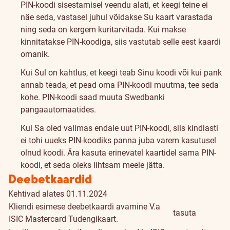
PIN-koodi sisestamisel veendu alati, et keegi teine ei
näe seda, vastasel juhul võidakse Su kaart varastada
ning seda on kergem kuritarvitada. Kui makse
kinnitatakse PIN-koodiga, siis vastutab selle eest kaardi
omanik.
Kui Sul on kahtlus, et keegi teab Sinu koodi või kui pank
annab teada, et pead oma PIN-koodi muutma, tee seda
kohe. PIN-koodi saad muuta Swedbanki
pangaautomaatides.
Kui Sa oled valimas endale uut PIN-koodi, siis kindlasti
ei tohi uueks PIN-koodiks panna juba varem kasutusel
olnud koodi. Ära kasuta erinevatel kaartidel sama PIN-
koodi, et seda oleks lihtsam meele jätta.
Hinnakiri
Deebetkaardid
Kehtivad alates 01.11.2024
Kliendi esimese deebetkaardi avamine
V.a
tasuta
ISIC Mastercard Tudengikaart.