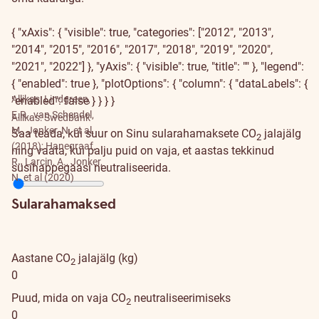
{ "xAxis": { "visible": true, "categories": ["2012", "2013",
"2014", "2015", "2016", "2017", "2018", "2019", "2020",
"2021", "2022"] }, "yAxis": { "visible": true, "title": "" }, "legend":
{ "enabled": true }, "plotOptions": { "column": { "dataLabels": {
Allikas: Lindgreen,
"enabled": false } } } }
E.R., van Schendel,
Allikas: Swedbank
M., Jonker, N. et al.
Saa teada, kui suur on Sinu sularahamaksete CO
jalajälg
2
(2018); Hanegraaf,
ning vaata, kui palju puid on vaja, et aastas tekkinud
R., Larçin, A., Jonker,
süsihappegaasi neutraliseerida.
N. et al (2020)
Sularahamaksed
Aastane CO
jalajälg (kg)
2
0
Puud, mida on vaja CO
neutraliseerimiseks
2
0