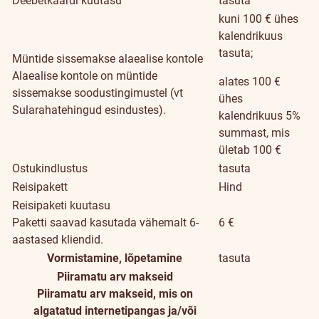
Deebetkaardi kuutasu
tasuta
kuni 100 € ühes
kalendrikuus
tasuta;
Müntide sissemakse alaealise kontole
Alaealise kontole on müntide
alates 100 €
sissemakse soodustingimustel (vt
ühes
Sularahatehingud esindustes).
kalendrikuus 5%
summast, mis
ületab 100 €
Ostukindlustus
tasuta
Reisipakett
Hind
Reisipaketi kuutasu
Paketti saavad kasutada vähemalt 6-
6 €
aastased kliendid.
Vormistamine, lõpetamine
tasuta
Piiramatu arv makseid
Piiramatu arv makseid, mis on
algatatud internetipangas ja/või