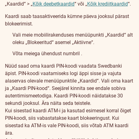
„Kaardid“ > „
Kõik deebetkaardid
“ või „
Kõik krediitkaardid
“.
Kaardi saab taasaktiveerida kümne päeva jooksul pärast
blokeerimist.
Vali meie mobiilirakenduses menüüpunkti „Kaardid“ alt
oleku „Blokeeritud“ asemel „Aktiivne“.
Võta meiega ühendust numbril
.
Nüüd saad oma kaardi PIN-koodi vaadata Swedbanki
äpist. PIN-koodi vaatamiseks logi äppi sisse ja vajuta
alaservas olevale menüüpunktile „Kaardid“. Vali oma kaart
ja „Kaardi PIN-kood“. Seejärel kinnita see endale sobiva
autentimismeetodiga. Kaardi PIN-koodi näidatakse 30
sekundi jooksul. Ära näita seda teistele.
Kui sisestad kaardi ATM-i ja kasutad esimesel korral õiget
PIN-koodi, siis vabastatakse kaart blokeeringust. Kui
sisestad ka ATM-is vale PIN-koodi, siis võtab ATM kaardi
ära.