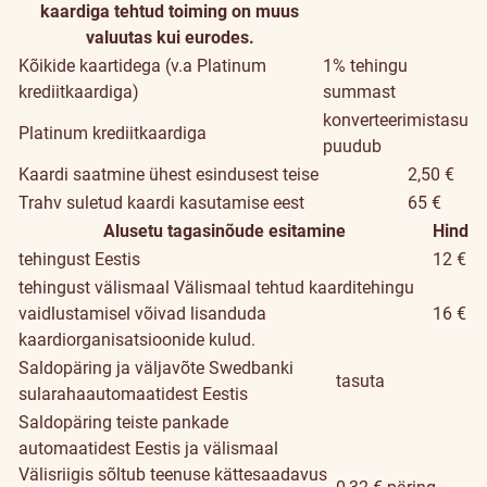
kaardiga tehtud toiming on muus
valuutas kui eurodes.
Kõikide kaartidega (v.a Platinum
1% tehingu
krediitkaardiga)
summast
konverteerimistasu
Platinum krediitkaardiga
puudub
Kaardi saatmine ühest esindusest teise
2,50 €
Trahv suletud kaardi kasutamise eest
65 €
Alusetu tagasinõude esitamine
Hind
tehingust Eestis
12 €
tehingust välismaal
Välismaal tehtud kaarditehingu
vaidlustamisel võivad lisanduda
16 €
kaardiorganisatsioonide kulud.
Saldopäring ja väljavõte Swedbanki
tasuta
sularahaautomaatidest Eestis
Saldopäring teiste pankade
automaatidest Eestis ja välismaal
Välisriigis sõltub teenuse kättesaadavus