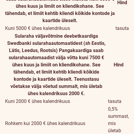
Hind
ühes kuus ja limiit on kliendikohane. See
tähendab, et limiit kehtib kliendi kõikide kontode ja
kaartide üleselt.
Kuni 5000 € ühes kalendrikuus
tasuta
Sularaha väljavõtmine deebetkaardiga
Swedbanki sularahaautomaatidest (sh Eestis,
Lätis, Leedus, Rootsis)
Pangakaardiga saab
sularahaautomaadist välja võtta kuni 7500 €
ühes kuus ja limiit on kliendikohane. See
Hind
tähendab, et limiit kehtib kliendi kõikide
kontode ja kaartide üleselt. Teenustasu
võetakse välja võetud summalt, mis ületab
ühes kalendrikuus 2000 €.
Kuni 2000 € ühes kalendrikuus
tasuta
0,5%
summast,
Rohkem kui 2000 € ühes kalendrikuus
mis
ületab