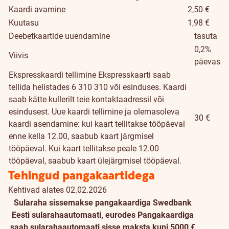
Kaardi avamine
2,50 €
Kuutasu
1,98 €
Deebetkaartide uuendamine
tasuta
0,2%
Viivis
päevas
Ekspresskaardi tellimine
Ekspresskaarti saab
tellida helistades 6 310 310 või esinduses. Kaardi
saab kätte kullerilt teie kontaktaadressil või
esindusest. Uue kaardi tellimine ja olemasoleva
30 €
kaardi asendamine: kui kaart tellitakse tööpäeval
enne kella 12.00, saabub kaart järgmisel
tööpäeval. Kui kaart tellitakse peale 12.00
tööpäeval, saabub kaart ülejärgmisel tööpäeval.
Tehingud pangakaartidega
Kehtivad alates 02.02.2026
Sularaha sissemakse pangakaardiga Swedbank
Eesti sularahaautomaati, eurodes
Pangakaardiga
saab sularahaautomaati sisse maksta kuni 5000 €