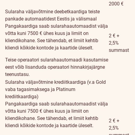
2000 €
Sularaha väljavõtmine deebetkaardiga teiste
pankade automaatidest Eestis ja välismaal
Pangakaardiga saab sularahaautomaadist välja
võtta kuni 7500 € ühes kuus ja limiit on
2 € +
kliendikohane. See tähendab, et limiit kehtib
2,5%
kliendi kõikide kontode ja kaartide üleselt.
summast
Teise operaatori sularahaautomaadi kasutamise
eest võib lisanduda operaatori hinnakirjajärgne
teenustasu.
Sularaha väljavõtmine krediitkaardiga (v.a Gold
vaba tagasimaksega ja Platinum
krediitkaardiga)
Pangakaardiga saab sularahaautomaadist välja
võtta kuni 7500 € ühes kuus ja limiit on
kliendikohane. See tähendab, et limiit kehtib
2 € +
kliendi kõikide kontode ja kaartide üleselt.
2,5%