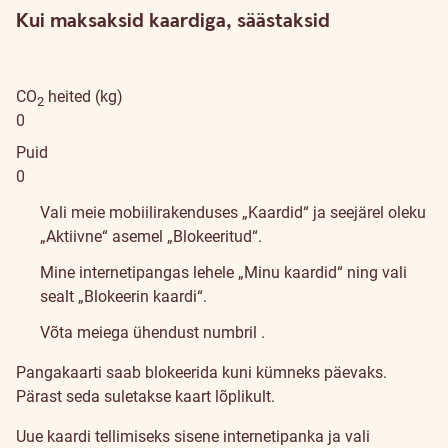
Kui maksaksid kaardiga, säästaksid
CO
heited (kg)
2
0
Puid
0
KKK
Vali meie mobiilirakenduses „Kaardid“ ja seejärel oleku
„Aktiivne“ asemel „Blokeeritud“.
Mine internetipangas lehele „Minu kaardid“ ning vali
sealt „Blokeerin kaardi“.
Võta meiega ühendust numbril
.
Pangakaarti saab blokeerida kuni kümneks päevaks.
Pärast seda suletakse kaart lõplikult.
Uue kaardi tellimiseks sisene internetipanka ja vali