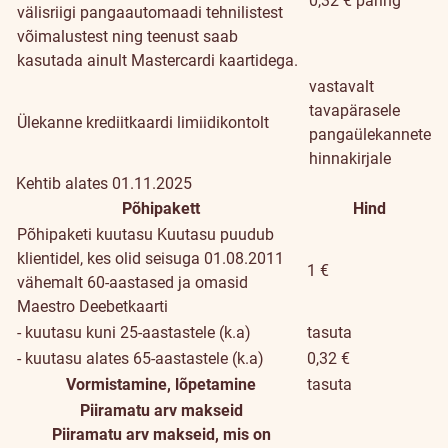
0,32 € päring
välisriigi pangaautomaadi tehnilistest
võimalustest ning teenust saab
kasutada ainult Mastercardi kaartidega.
vastavalt
tavapärasele
Ülekanne krediitkaardi limiidikontolt
pangaülekannete
hinnakirjale
Kehtib alates 01.11.2025
Põhipakett
Hind
Põhipaketi kuutasu
Kuutasu puudub
klientidel, kes olid seisuga 01.08.2011
1 €
vähemalt 60-aastased ja omasid
Maestro Deebetkaarti
- kuutasu kuni 25-aastastele (k.a)
tasuta
- kuutasu alates 65-aastastele (k.a)
0,32 €
Vormistamine, lõpetamine
tasuta
Piiramatu arv makseid
Piiramatu arv makseid, mis on