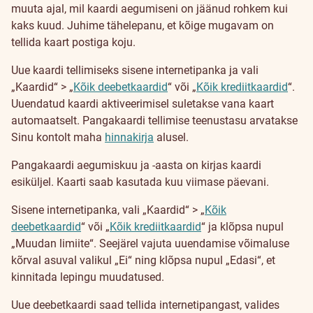
muuta ajal, mil kaardi aegumiseni on jäänud rohkem kui
kaks kuud. Juhime tähelepanu, et kõige mugavam on
tellida kaart postiga koju.
Uue kaardi tellimiseks sisene internetipanka ja vali
„Kaardid“ > „
Kõik deebetkaardid
“ või „
Kõik krediitkaardid
“.
Uuendatud kaardi aktiveerimisel suletakse vana kaart
automaatselt. Pangakaardi tellimise teenustasu arvatakse
Sinu kontolt maha
hinnakirja
alusel.
Pangakaardi aegumiskuu ja -aasta on kirjas kaardi
esiküljel. Kaarti saab kasutada kuu viimase päevani.
Sisene internetipanka, vali „Kaardid“ > „
Kõik
deebetkaardid
“ või „
Kõik krediitkaardid
“ ja klõpsa nupul
„Muudan limiite“. Seejärel vajuta uuendamise võimaluse
kõrval asuval valikul „Ei“ ning klõpsa nupul „Edasi“, et
kinnitada lepingu muudatused.
Uue deebetkaardi saad tellida internetipangast, valides