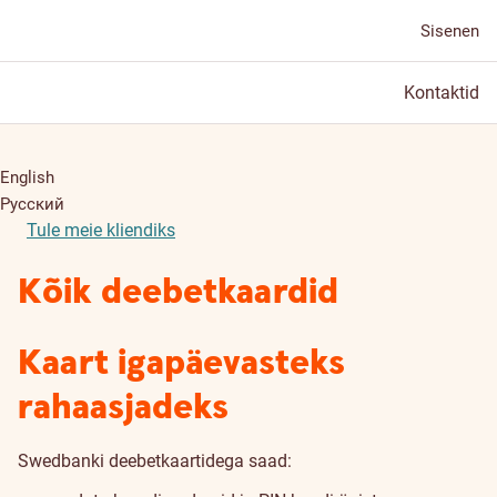
Sisenen
Kontaktid
English
Русский
Tule meie kliendiks
Kõik deebetkaardid
Kaart igapäevasteks
rahaasjadeks
Swedbanki deebetkaartidega saad: