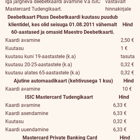
Iga järgneva deebetkaardi avamine
V.a ISIC
vastavalt
Mastercard Tudengikaart.
hinnakirjale
Deebetkaart Pluss
Deebetkaardi kuutasu puudub
klientidel, kes olid seisuga 01.08.2011 vähemalt
Hind
60-aastased ja omasid Maestro Deebetkaarti.
Kaardi avamine
2,50 €
Kuutasu
1 €
kuutasu kuni 19-aastastele (k.a)
tasuta
kuutasu 20-25-aastastele (k.a)
0,32 €
kuutasu alates 65-aastastele (k.a)
0,32 €
Ajutine automaadikaart (kehtivusega 1 kuu)
Hind
Kaardi avamine
10 €
ISIC Mastercard Tudengikaart
Hind
Kaardi avamine
6,33 €
Kaardi asendamine
6,33 €
Kuutasu
0,32 €
Kaardi uuendamine
6,33 €
Mastercard Private Banking Card
Hind