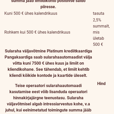
summa jääb limiidikonto positiivse saldo
piiresse.
Kuni 500 € ühes kalendrikuus
tasuta
2,5%
summalt,
Rohkem kui 500 € ühes kalendrikuus
mis
ületab
500 €
Sularaha väljavõtmine Platinum krediitkaardiga
Pangakaardiga saab sularahaautomaadist välja
võtta kuni 7500 € ühes kuus ja limiit on
kliendikohane. See tähendab, et limiit kehtib
kliendi kõikide kontode ja kaartide üleselt.
Hind
Teise operaatori sularahaautomaadi
kasutamise eest võib lisanduda operaatori
hinnakirjajärgne teenustasu. Sularaha
väljavõtmisel algab intressiarvestus kohe, v.a
juhul, kui eelnimetatud toimingute summa jääb