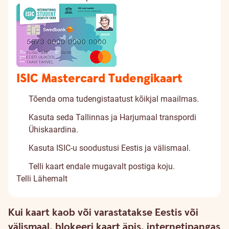
ISIC Mastercard Tudengikaart
Tõenda oma tudengistaatust kõikjal maailmas.
Kasuta seda Tallinnas ja Harjumaal transpordi
Ühiskaardina.
Kasuta ISIC-u soodustusi Eestis ja välismaal.
Telli kaart endale mugavalt postiga koju.
Telli
Lähemalt
Turvalisus
Kui kaart kaob või varastatakse Eestis või
välismaal, blokeeri kaart äpis, internetipangas