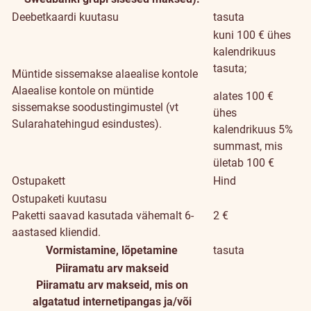
Deebetkaardi kuutasu
tasuta
kuni 100 € ühes
kalendrikuus
tasuta;
Müntide sissemakse alaealise kontole
Alaealise kontole on müntide
alates 100 €
sissemakse soodustingimustel (vt
ühes
Sularahatehingud esindustes).
kalendrikuus 5%
summast, mis
ületab 100 €
Ostupakett
Hind
Ostupaketi kuutasu
Paketti saavad kasutada vähemalt 6-
2 €
aastased kliendid.
Vormistamine, lõpetamine
tasuta
Piiramatu arv makseid
Piiramatu arv makseid, mis on
algatatud internetipangas ja/või