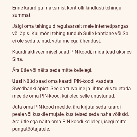
Enne kaardiga maksmist kontrolli kindlasti tehingu
summat.
Jälgi oma tehinguid regulaarselt meie internetipangas
või äpis. Kui mõni tehing tundub Sulle kahtlane või Sa
ei ole seda teinud, võta meiega ühendust.
Kaardi aktiveerimisel saad PIN-koodi, mida tead üksnes
Sina.
Ära ütle või näita seda mitte kellelegi.
Uus!
Nüüd saad oma kaardi PIN-koodi vaadata
Swedbanki äpist. See on turvaline ja lihtne viis tuletada
meelde oma PIN-kood, kui oled selle unustanud.
Jäta oma PIN-kood meelde, ära kirjuta seda kaardi
peale või kuskile mujale, kus teised seda näha võiksid.
Ära ütle ega näita oma PIN-koodi kellelegi, isegi mitte
pangatöötajatele.