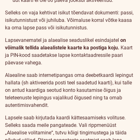
uut kaarti ei ole 60 päeva jooksul aktiveeritud.
Selleks on vaja kehtivat isikut tõendavat dokumenti: passi,
isikutunnistust või juhiluba. Võimaluse korral võtke kaasa
ka oma lapse pass või isikutunnistus.
Lapsevanematel ja alaealise seaduslikel esindajatel
on
võimalik tellida alaealistele kaarte ka postiga koju.
Kaart
ja PIN-kood saadetakse lapse kontaktaadressile paari
päevase vahega.
Alaealine saab internetipangas oma deebetkaardi lepingut
hallata (sh aktiveerida posti teel saadetud kaarti), kui talle
on antud kaardiga seotud konto kasutamise õigus ja
teleteenuste lepingus vajalikud õigused ning ta omab
autentimisvahendit.
Lapsele saab kirjutada kaardi kättesaamiseks volituse.
Selleks saada meile pangateade. Vali rippmenüüst
„Alaealise volitamine“, tutvu kõigi tingimustega ja täida