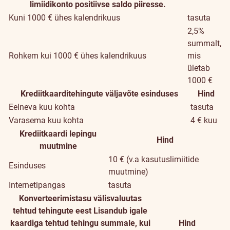
limiidikonto positiivse saldo piiresse.
Kuni 1000 € ühes kalendrikuus
tasuta
2,5%
summalt,
Rohkem kui 1000 € ühes kalendrikuus
mis
ületab
1000 €
Krediitkaarditehingute väljavõte esinduses
Hind
Eelneva kuu kohta
tasuta
Varasema kuu kohta
4 € kuu
Krediitkaardi lepingu
Hind
muutmine
10 € (v.a kasutuslimiitide
Esinduses
muutmine)
Internetipangas
tasuta
Konverteerimistasu välisvaluutas
tehtud tehingute eest
Lisandub igale
kaardiga tehtud tehingu summale, kui
Hind