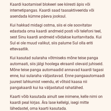
Kaardi kaotamisel blokeeri see kiiresti äpis või
internetipangas. Kaardi saad taasaktiveerida või
asendada kümne päeva jooksul.
Kui hakkad midagi ostma, siis ei ole soovitatav
edastada oma kaardi andmeid posti või telefoni teel,
sest Sinu kaardi andmeid võidakse kuritarvitada. Kui
Sul ei ole muud valikut, siis palume Sul olla eriti
ettevaatlik.
Kui kasutad sularaha võtmiseks mõne teise panga
automaati, siis jälgi hoolega ekraanil olevaid juhiseid.
Mõne teise panga automaadid annavad kaardi tagasi
enne, kui sularaha väljastavad. Enne pangaautomaadi
juurest lahkumist veendu, et võtsid kaasa nii
pangakaardi kui ka väljastatud rahatähed.
Kaarti võib kasutada ainult see inimene, kelle nimi on
kaardi peal kirjas. Ära lase kellelgi, isegi mitte
lähedastel, oma kaarti kasutada.