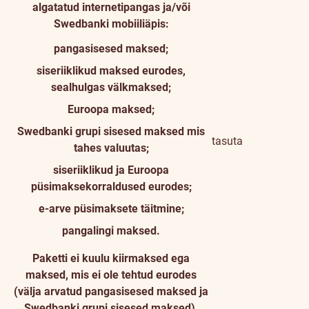
algatatud internetipangas ja/või
Swedbanki mobiiliäpis:
pangasisesed maksed;
siseriiklikud maksed eurodes,
sealhulgas välkmaksed;
Euroopa maksed;
Swedbanki grupi sisesed maksed mis
tasuta
tahes valuutas;
siseriiklikud ja Euroopa
püsimaksekorraldused eurodes;
e-arve püsimaksete täitmine;
pangalingi maksed.
Paketti ei kuulu kiirmaksed ega
maksed, mis ei ole tehtud eurodes
(välja arvatud pangasisesed maksed ja
Swedbanki grupi sisesed maksed).