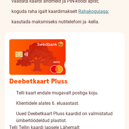
vaadata kaardi andmeid ja PIN-koodi äpist;
koguda raha igalt kaardimakselt
Rahakogujaga
;
kasutada maksmiseks nutitelefoni ja -kella.
Deebetkaart Pluss
Telli kaart endale mugavalt postiga koju.
Klientidele alates 6. eluaastast.
Uued Deebetkaart Pluss kaardid on valmistatud
ümbertöödeldud plastist.
Telli
Tellin kaardi lapsele
Lähemalt