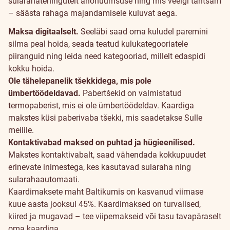
sularahatehingutelt anonüümsuse ning mis veelgi tähtsam
– säästa rahaga majandamisele kuluvat aega.
Maksa digitaalselt.
Seeläbi saad oma kuludel paremini
silma peal hoida, seada teatud kulukategooriatele
piiranguid ning leida need kategooriad, millelt edaspidi
kokku hoida.
Ole tähelepanelik tšekkidega, mis pole
ümbertöödeldavad.
Pabertšekid on valmistatud
termopaberist, mis ei ole ümbertöödeldav. Kaardiga
makstes küsi paberivaba tšekki, mis saadetakse Sulle
meilile.
Kontaktivabad maksed on puhtad ja hügieenilised.
Makstes kontaktivabalt, saad vähendada kokkupuudet
erinevate inimestega, kes kasutavad sularaha ning
sularahaautomaati.
Kaardimaksete maht Baltikumis on kasvanud viimase
kuue aasta jooksul 45%. Kaardimaksed on turvalised,
kiired ja mugavad – tee viipemakseid või tasu tavapäraselt
oma kaardiga.