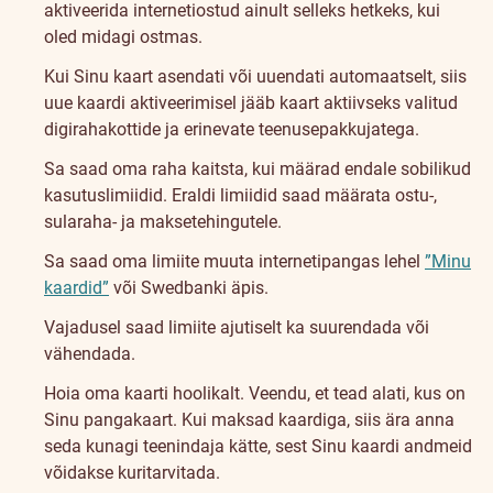
aktiveerida internetiostud ainult selleks hetkeks, kui
oled midagi ostmas.
Kui Sinu kaart asendati või uuendati automaatselt, siis
uue kaardi aktiveerimisel jääb kaart aktiivseks valitud
digirahakottide ja erinevate teenusepakkujatega.
Sa saad oma raha kaitsta, kui määrad endale sobilikud
kasutuslimiidid. Eraldi limiidid saad määrata ostu-,
sularaha- ja maksetehingutele.
Sa saad oma limiite muuta internetipangas lehel
”Minu
kaardid”
või Swedbanki äpis.
Vajadusel saad limiite ajutiselt ka suurendada või
vähendada.
Hoia oma kaarti hoolikalt. Veendu, et tead alati, kus on
Sinu pangakaart. Kui maksad kaardiga, siis ära anna
seda kunagi teenindaja kätte, sest Sinu kaardi andmeid
võidakse kuritarvitada.