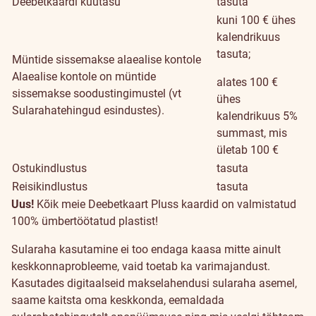
Deebetkaardi kuutasu
tasuta
kuni 100 € ühes
kalendrikuus
tasuta;
Müntide sissemakse alaealise kontole
Alaealise kontole on müntide
alates 100 €
sissemakse soodustingimustel (vt
ühes
Sularahatehingud esindustes).
kalendrikuus 5%
summast, mis
ületab 100 €
Ostukindlustus
tasuta
Reisikindlustus
tasuta
Jätkusuutlikkus
Uus!
Kõik meie Deebetkaart Pluss kaardid on valmistatud
100% ümbertöötatud plastist!
Sularaha kasutamine ei too endaga kaasa mitte ainult
keskkonnaprobleeme, vaid toetab ka varimajandust.
Kasutades digitaalseid makselahendusi sularaha asemel,
saame kaitsta oma keskkonda, eemaldada