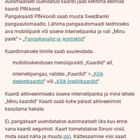
Automaatselt uuendatud kaardil jääb kehtima eelmise
kaardi PIN-kood.
Pangakaardi PIN-koodi saab muuta Swedbanki
pangaautomaadis. Lähima pangaautomaadi leidmiseks
ava mobiilipank või sisene internetipanka ja vali „Minu
pank“ > „
Pangakanalid ja -kontaktid
“
Kaardimaksete limiite saab suurendada:
mobiilirakenduses menüüpunkti „Kaardid“ all;
internetipangas, valides „Kaardid“ > „
Kõik
deebetkaardid
“ või „
Kõik krediitkaardid
“.
Kaardi aktiveerimiseks sisene internetipanka ja mine lehele
„Minu kaardid“ Kaarti saab kohe pärast aktiveerimist
kasutama hakata.
Ei, pangakaart uuendatakse automaatselt üks kuu enne
vana kaardi aegumist. Kaart toimetatakse Sinuni viisil,
mida saad näha ja muuta
siin
. Kättesaamise viisi saad