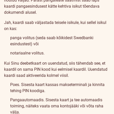
nõutud väljad. Pärast pangateate saatmist saab laps
kaardi pangaesindusest kätte kehtiva isikut tõendava
dokumendi alusel.
Jah, kaardi saab väljastada teisele isikule, kui sellel isikul
on kas:
panga volitus (seda saab kõikidest Swedbanki
esindustest) või
notariaalne volitus.
Kui Sinu deebetkaart on uuendatud, siis tähendab see, et
kaardil on sama PIN kood kui eelmisel kaardil. Uuendatud
kaardi saad aktiveerida kolmel viisil.
Poes. Sisesta kaart kassas makseterminali ja kinnita
tehing PIN koodiga.
Pangaautomaadis. Sisesta kaart ja tee automaadis
toiming, näiteks vaata oma kontojääki või võta raha
välja.