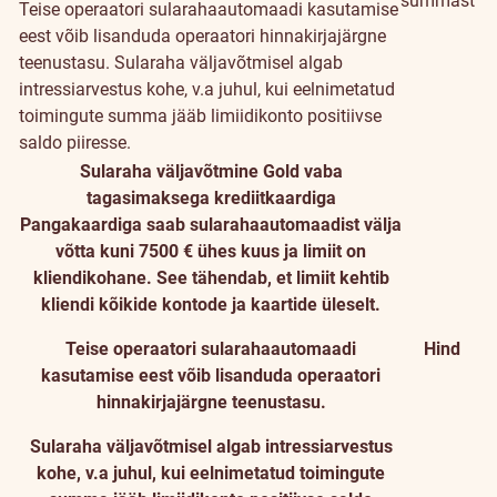
summast
Teise operaatori sularahaautomaadi kasutamise
eest võib lisanduda operaatori hinnakirjajärgne
teenustasu. Sularaha väljavõtmisel algab
intressiarvestus kohe, v.a juhul, kui eelnimetatud
toimingute summa jääb limiidikonto positiivse
saldo piiresse.
Sularaha väljavõtmine Gold vaba
tagasimaksega krediitkaardiga
Pangakaardiga saab sularahaautomaadist välja
võtta kuni 7500 € ühes kuus ja limiit on
kliendikohane. See tähendab, et limiit kehtib
kliendi kõikide kontode ja kaartide üleselt.
Teise operaatori sularahaautomaadi
Hind
kasutamise eest võib lisanduda operaatori
hinnakirjajärgne teenustasu.
Sularaha väljavõtmisel algab intressiarvestus
kohe, v.a juhul, kui eelnimetatud toimingute