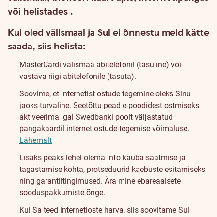
või helistades
.
Kui oled välismaal ja Sul ei õnnestu meid kätte
saada, siis helista:
MasterCardi välismaa abitelefonil (tasuline)
või
vastava riigi abitelefonile (tasuta).
Soovime, et internetist ostude tegemine oleks Sinu
jaoks turvaline. Seetõttu pead e-poodidest ostmiseks
aktiveerima igal Swedbanki poolt väljastatud
pangakaardil internetiostude tegemise võimaluse.
Lähemalt
Lisaks peaks lehel olema info kauba saatmise ja
tagastamise kohta, protseduurid kaebuste esitamiseks
ning garantiitingimused. Ära mine ebareaalsete
sooduspakkumiste õnge.
Kui Sa teed internetioste harva, siis soovitame Sul