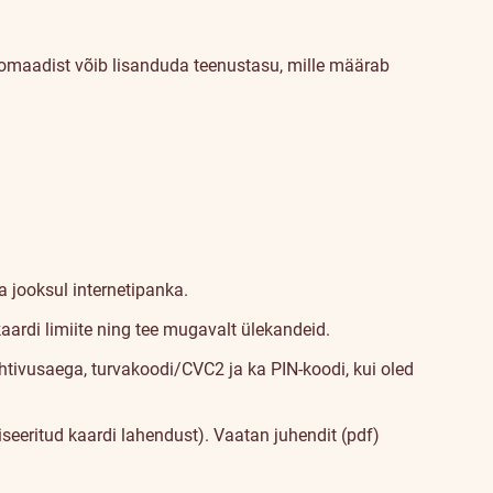
tomaadist võib lisanduda teenustasu, mille määrab
a jooksul internetipanka.
kaardi limiite ning tee mugavalt ülekandeid.
tivusaega, turvakoodi/CVC2 ja ka PIN-koodi, kui oled
seeritud kaardi lahendust).
Vaatan juhendit (pdf)