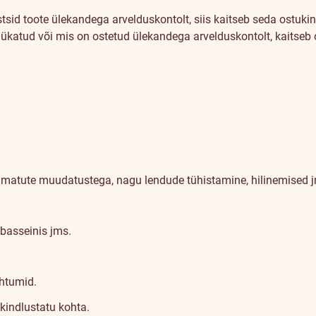
tsid toote ülekandega arvelduskontolt, siis kaitseb seda ostukin
 lükatud või mis on ostetud ülekandega arvelduskontolt, kaitseb 
tamatute muudatustega, nagu lendude tühistamine, hilinemised 
 basseinis jms.
uhtumid.
kindlustatu kohta.