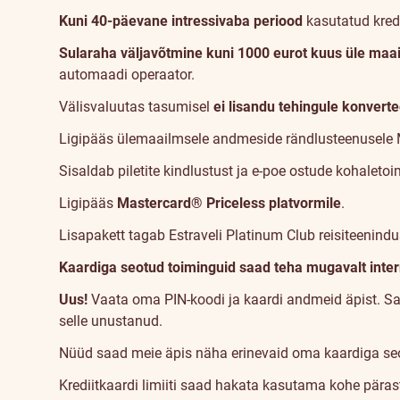
Kuni 40-päevane intressivaba periood
kasutatud kredii
Sularaha väljavõtmine kuni 1000 eurot kuus üle maa
automaadi operaator.
Välisvaluutas tasumisel
ei lisandu tehingule konverte
Ligipääs ülemaailmsele andmeside rändlusteenusele
Sisaldab piletite kindlustust ja e-poe ostude kohaletoi
Ligipääs
Mastercard® Priceless
platvormile
.
Lisapakett tagab Estraveli Platinum Club reisiteenindu
Kaardiga seotud toiminguid saad teha mugavalt intern
Uus!
Vaata oma PIN-koodi ja kaardi andmeid äpist. Sa
selle unustanud.
Nüüd saad meie äpis näha erinevaid oma kaardiga seot
Krediitkaardi limiiti saad hakata kasutama kohe pärast 