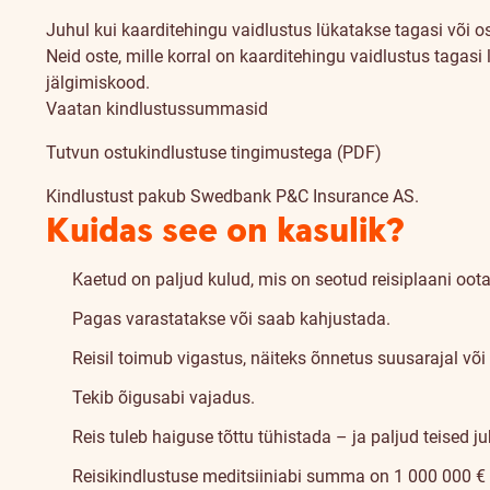
Juhul kui kaarditehingu vaidlustus lükatakse tagasi või os
Neid oste, mille korral on kaarditehingu vaidlustus tagasi
jälgimiskood.
Vaatan kindlustussummasid
Tutvun ostukindlustuse tingimustega (PDF)
Kindlustust pakub Swedbank P&C Insurance AS.
Kuidas see on kasulik?
Kaetud on paljud kulud, mis on seotud reisiplaani oo
Pagas varastatakse või saab kahjustada.
Reisil toimub vigastus, näiteks õnnetus suusarajal või
Tekib õigusabi vajadus.
Reis tuleb haiguse tõttu tühistada – ja paljud teised j
Reisikindlustuse meditsiiniabi summa on 1 000 000 € 