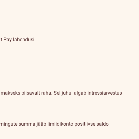
t Pay lahendusi.
makseks piisavalt raha. Sel juhul algab intressiarvestus
toimingute summa jääb limiidikonto positiivse saldo