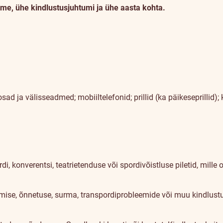
e, ühe kindlustusjuhtumi ja ühe aasta kohta.
sad ja välisseadmed; mobiiltelefonid; prillid (ka päikeseprillid);
rdi, konverentsi, teatrietenduse või spordivõistluse piletid, mi
stumise, õnnetuse, surma, transpordiprobleemide või muu kindlus