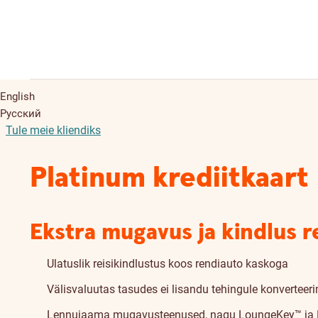
English
Русский
Tule meie kliendiks
Platinum krediitkaart
Ekstra mugavus ja kindlus re
Ulatuslik reisikindlustus koos rendiauto kaskoga
Välisvaluutas tasudes ei lisandu tehingule konverteer
Lennujaama mugavusteenused, nagu
LoungeKey™
ja