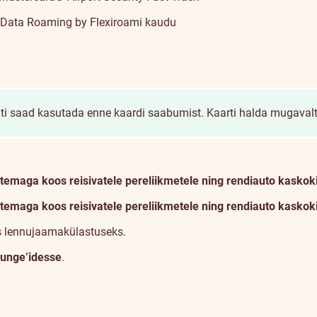
Data Roaming by Flexiroami
kaudu
iiti saad kasutada enne kaardi saabumist.
Kaarti halda mugavalt
temaga koos reisivatele pereliikmetele ning rendiauto kaskok
temaga koos reisivatele pereliikmetele ning rendiauto kaskok
s lennujaamakülastuseks.
unge’idesse
.