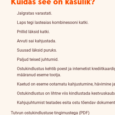
Kindlustus
Kuidas see on kasulik?
Jalgratas varastati.
Laps tegi lasteaias kombinesooni katki.
Prillid läksid katki.
Arvuti sai kahjustada.
Suusad läksid puruks.
Paljud teised juhtumid.
Ostukindlustus kehtib poest ja internetist krediitkaar
määranud eseme tootja.
Kaetud on eseme ootamatu kahjustumine, hävimine ja va
Ostukindlustus on lihtne viis kindlustada kestvuskauba
Kahjujuhtumist teatades esita ostu tõendav dokument
Tutvun ostukindlustuse tingimustega (PDF)