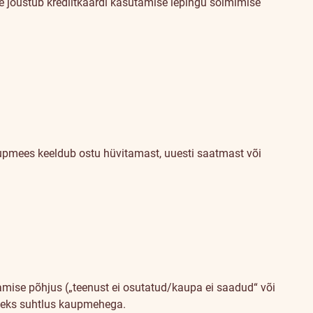
se jõustub krediitkaardi kasutamise lepingu sõlmimise
aupmees keeldub ostu hüvitamast, uuesti saatmast või
mise põhjus („teenust ei osutatud/kaupa ei saadud“ või
äiteks suhtlus kaupmehega.