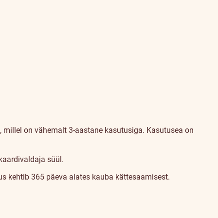
 millel on vähemalt 3-aastane kasutusiga. Kasutusea on
kaardivaldaja süül.
stus kehtib 365 päeva alates kauba kättesaamisest.