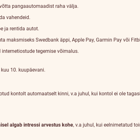
 võtta pangaautomaadist raha välja.
nda vahendeid.
e ja rentida autot.
suta maksmiseks Swedbank äppi, Apple Pay, Garmin Pay või Fitbi
d
internetiostude tegemise võimalus
.
ga kuu 10. kuupäevani.
kontolt automaatselt kinni, v.a juhul, kui kontol ei ole tagasi
isel algab intressi arvestus kohe
, v.a juhul, kui eelnimetatud 