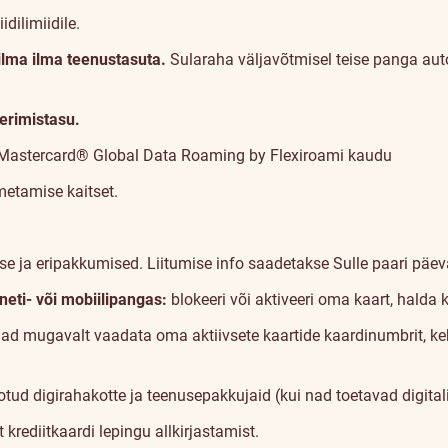
dilimiidile.
ilma ilma teenustasuta.
Sularaha väljavõtmisel teise panga au
erimistasu.
Mastercard® Global Data Roaming by Flexiroami
kaudu
metamise kaitset.
se ja eripakkumised. Liitumise info saadetakse Sulle paari päev
eti- või mobiilipangas:
blokeeri või aktiveeri oma kaart, halda 
ad mugavalt vaadata oma aktiivsete kaartide kaardinumbrit, keh
ud digirahakotte ja teenusepakkujaid (kui nad toetavad digitali
krediitkaardi lepingu allkirjastamist.