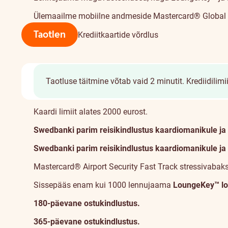
Ülemaailme mobiilne andmeside
Mastercard® Global 
Taotlen
Krediitkaartide võrdlus
Taotluse täitmine võtab vaid 2 minutit.
Krediidilim
Kaardist
Kaardi limiit alates 2000 eurost.
Swedbanki parim
reisikindlustus
kaardiomanikule ja 
Swedbanki parim
reisikindlustus
kaardiomanikule ja 
Mastercard® Airport Security Fast Track
stressivabak
Sissepääs enam kui 1000 lennujaama
LoungeKey™
lo
180-päevane
ostukindlustus
.
365-päevane
ostukindlustus
.