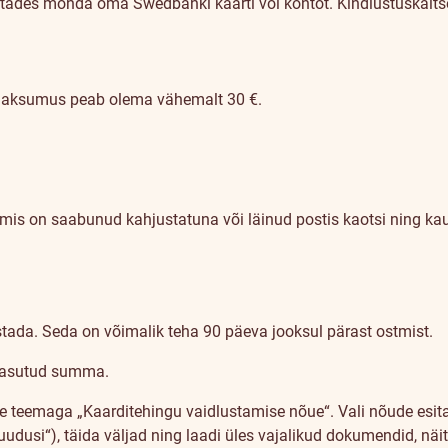
asutades mõnda oma Swedbanki kaarti või kontot. Kindlustuskait
maksumus peab olema vähemalt 30 €.
, mis on saabunud kahjustatuna või läinud postis kaotsi ning k
tada. Seda on võimalik teha 90 päeva jooksul pärast ostmist.
 tasutud summa.
 teemaga „Kaarditehingu vaidlustamise nõue“. Vali nõude esita
 puudusi“), täida väljad ning laadi üles vajalikud dokumendid, n