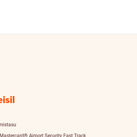
isil
imistasu
Mastercard® Airport Security Fast Track