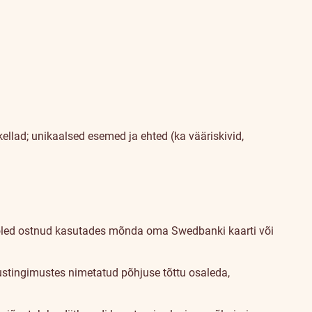
 kellad; unikaalsed esemed ja ehted (ka vääriskivid,
lle oled ostnud kasutades mõnda oma Swedbanki kaarti või
tustingimustes nimetatud põhjuse tõttu osaleda,