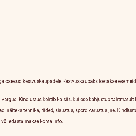
diga ostetud kestvuskaupadele.
Kestvuskaubaks loetakse esemeid,
rgus. Kindlustus kehtib ka siis, kui ese kahjustub tahtmatult 
d, näiteks tehnika, riided, sisustus, spordivarustus jne. Kindlu
 või edasta makse kohta info.