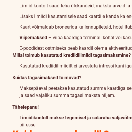
Limiidikontolt saad teha ülekandeid, maksta arveid ja
Lisaks limiidi kasutamisele saad kaardile kanda ka e
Kaart võimaldab broneerida ka lennupileteid, hotellitub
Viipemaksed
– viipa kaardiga terminali kohal või ka
E-poodidest ostmiseks peab kaardil olema aktiveeritu
Millal toimub kasutatud krediidilimiidi tagasimaksmine?
Kasutatud krediidilimiidilt ei arvestata intressi kuni i
Kuidas tagasimaksed toimuvad?
Maksepäeval peetakse kasutatud summa kaardiga seotud 
ja saad vajaliku summa tagasi maksta hiljem.
Tähelepanu!
Limiidikontolt makse tegemisel ja sularaha väljavõtm
piiresse.