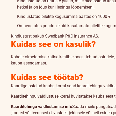
Kindlustatud on ürituste piletid, mille oled ostnud k
hetkel ja on jõus kuni lepingu lõppemiseni.
Kindlustatud piletite kogusumma aastas on 1000 €.
Omavastutus puudub, kuid kasutamata piletite kogu
Kindlustust pakub Swedbank P&C Insurance AS.
Kuidas see on kasulik?
Kohaletoimetamise kaitse kehtib e-poest tehtud ostudele
kaupa asendamast.
Kuidas see töötab?
Kaardiga ostetud kauba korral saad kaarditehingu vaidlus
Kaarditehingu vaidlustuse korral hüvitatakse kauba eest
Kaarditehingu vaidlustamise info
Saada meile pangateade
„tooted või teenused ei vasta kirjeldusele või neil esineb