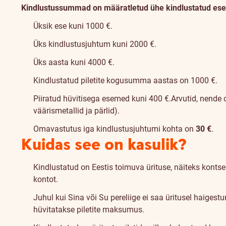
Kindlustussummad on määratletud ühe kindlustatud esem
Üksik ese kuni 1000 €.
Üks kindlustusjuhtum kuni 2000 €.
Üks aasta kuni 4000 €.
Kindlustatud piletite kogusumma aastas on 1000 €.
Piiratud hüvitisega esemed kuni 400 €.
Arvutid, nende o
väärismetallid ja pärlid).
Omavastutus iga kindlustusjuhtumi kohta on
30 €
.
Kuidas see on kasulik?
Kindlustatud on Eestis toimuva ürituse, näiteks kontse
kontot.
Juhul kui Sina või Su pereliige ei saa üritusel haige
hüvitatakse piletite maksumus.